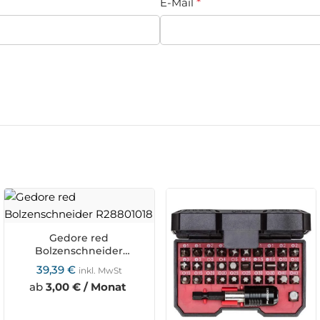
E-Mail
*
Gedore red
Bolzenschneider
R28801018
39,39
€
inkl. MwSt
ab
3,00 € / Monat