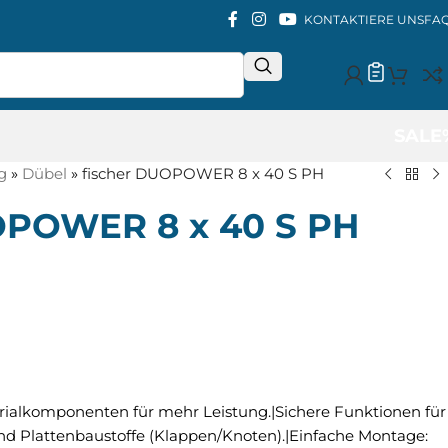
KONTAKTIERE UNS
FA
SALE
g
»
Dübel
»
fischer DUOPOWER 8 x 40 S PH
OPOWER 8 x 40 S PH
ialkomponenten für mehr Leistung.|Sichere Funktionen für
und Plattenbaustoffe (Klappen/Knoten).|Einfache Montage: