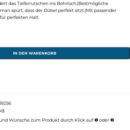
ert das Tieferrutschen ins Bohrloch.|Bestmögliche
n spürt, dass der Dübel perfekt sitzt.|Mit passender
ür perfekten Halt.
IN DEN WARENKORB
39256
ug
und Wünsche zum Produkt durch Klick auf ❶ oder ❷