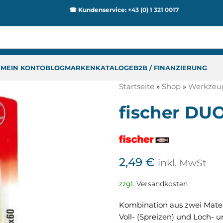
☎ Kundenservice:
+43 (0) 1 321 0017
P
MEIN KONTO
BLOG
MARKEN
KATALOGE
B2B / FINANZIERUNG
Startseite
»
Shop
»
Werkzeu
fischer DU
2,49
€
inkl. MwSt
zzgl.
Versandkosten
Kombination aus zwei Mater
Voll- (Spreizen) und Loch- 