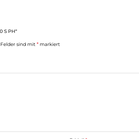
0 S PH“
 Felder sind mit
*
markiert