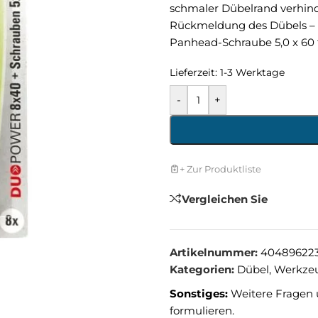
schmaler Dübelrand verhind
Rückmeldung des Dübels – ma
Panhead-Schraube 5,0 x 60 f
Lieferzeit:
1-3 Werktage
-
+
+ Zur Produktliste
Vergleichen Sie
Artikelnummer:
40489622
Kategorien:
Dübel
,
Werkze
Sonstiges:
Weitere Fragen 
formulieren.