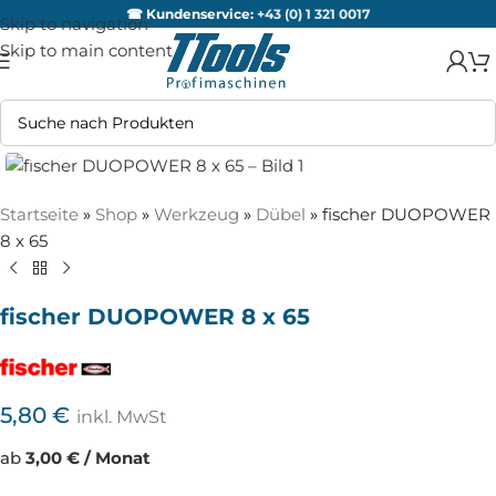
☎ Kundenservice:
+43 (0) 1 321 0017
Skip to navigation
Skip to main content
Video ansehen
Zum Vergrößern anklicken
Startseite
»
Shop
»
Werkzeug
»
Dübel
»
fischer DUOPOWER
8 x 65
fischer DUOPOWER 8 x 65
5,80
€
inkl. MwSt
ab
3,00 € / Monat