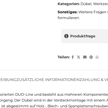
Kategorien:
Dübel
,
Werkze
Sonstiges:
Weitere Fragen 
formulieren.
❶
Produktfrage
Teilen:
REIBUNG
ZUSÄTZLICHE INFORMATIONEN
ZAHLUNG & 
ekorierten DUO-Line und besteht aus mehreren Komponenten
rvorgang. Der Dübel wird in der Vorsteckmontage mit eine
 ist abgestimmt auf Holz-, Blech- und Spanplattenschraube