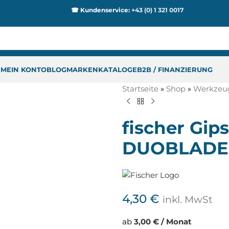
☎ Kundenservice:
+43 (0) 1 321 0017
P
MEIN KONTO
BLOG
MARKEN
KATALOGE
B2B / FINANZIERUNG
Startseite
»
Shop
»
Werkzeu
fischer Gip
DUOBLADE 
4,30
€
inkl. MwSt
ab
3,00 € / Monat