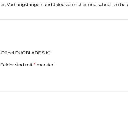
der, Vorhangstangen und Jalousien sicher und schnell zu bef
ten-Dübel DUOBLADE S K“
 Felder sind mit
*
markiert