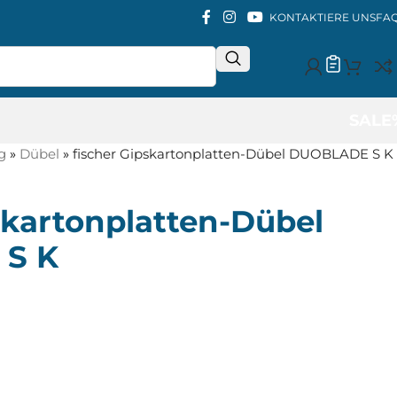
KONTAKTIERE UNS
FA
SALE
g
»
Dübel
»
fischer Gipskartonplatten-Dübel DUOBLADE S K
skartonplatten-Dübel
S K