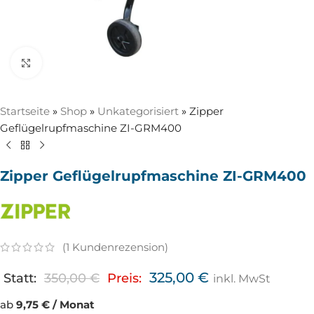
Zum Vergrößern anklicken
Startseite
»
Shop
»
Unkategorisiert
»
Zipper
Geflügelrupfmaschine ZI-GRM400
Zipper Geflügelrupfmaschine ZI-GRM400
(
1
Kundenrezension)
325,00
€
Statt:
350,00
€
Preis:
inkl. MwSt
ab
9,75 € / Monat