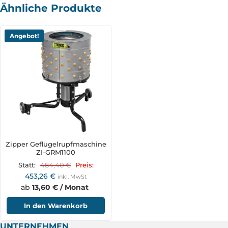
Ähnliche Produkte
Angebot!
Zipper Geflügelrupfmaschine
ZI-GRM1100
484,40
€
Statt:
Preis:
453,26
€
inkl. MwSt
ab
13,60 € / Monat
In den Warenkorb
UNTERNEHMEN