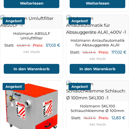
Weiterlesen
Weiterlesen
Angebot!
Angebot!
Holzmann ABSULF
Umluftfilter
Holzmann Anlaufautomatik
57,03
€
für Absauggeräte ALA1
63,87
€
Statt:
Preis:
117,02
€
inkl. MwSt
125,13
€
Statt:
Preis:
inkl. MwSt
In den Warenkorb
In den Warenkorb
Angebot!
Angebot!
Holzmann SKL100
Schlauchklemme Ø 100mm
12,83
€
18,33
€
Statt:
Preis:
inkl. MwSt