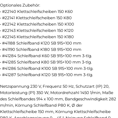
Optionales Zubehör:
• #22140 Klettschleifscheiben 150 K60
• #22141 Klettschleifscheiben 150 K80
• #22142 Klettschleifscheiben 150 K100
• #22143 Klettschleifscheiben 150 K120
• #22145 Klettschleifscheiben 150 K180
• #41188 Schleifband K120 SB 915×100 mm
• #41190 Schleifband K180 SB 915×100 mm
• #41284 Schleifband K60 SB 915×100 mm 3-tlg.
• #41285 Schleifband K80 SB 915×100 mm 3-tlg.
• #41286 Schleifband K100 SB 915×100 mm 3-tlg.
• #41287 Schleifband K120 SB 915×100 mm 3-tlg.
Netzspannung 230 V, Frequenz 50 Hz, Schutzart (IP) 20,
Motorleistung (P1) 350 W, Motordrehzahl 1450 1/min, Maße
des Schleifbandes 914 x 100 mm, Bandgeschwindigkeit 282
m/min, Körnung Schleifband P80 K, Ø der
Klettschleifscheibe 150 mm, Körnung Klettschleifscheibe
P80 K, Anschlagneigung 0 – 45 °, Neigung Schleifband 0 –