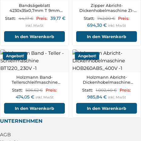
Bandsägeblatt
Zipper Abricht-
4230x35x0,7mm T 9mm
Dickenhobelmaschine ZI-
BSB600B35
HB305
39,17
€
44,17
€
742,00
€
Statt:
Preis:
Statt:
Preis:
694,30
€
inkl. MwSt
inkl. MwSt
In den Warenkorb
In den Warenkorb
Angebot!
Angebot!
Holzmann Band-
Holzmann Abricht-
Tellerschleifmaschine
Dickenhobelmaschine
BT1220_230V
HOB260ABS_400V
506,62
€
1.002,40
€
Statt:
Preis:
Statt:
Preis:
474,05
€
985,84
€
inkl. MwSt
inkl. MwSt
In den Warenkorb
In den Warenkorb
UNTERNEHMEN
AGB