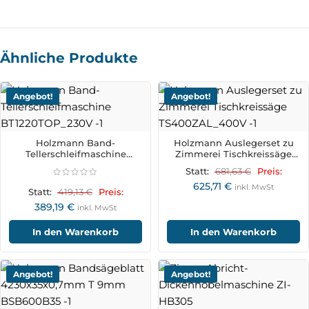
Ähnliche Produkte
Angebot!
Angebot!
Holzmann Band-
Holzmann Auslegerset zu
Tellerschleifmaschine
Zimmerei Tischkreissäge
BT1220TOP_230V
TS400ZAL_400V
681,63
€
Statt:
Preis:
625,71
€
inkl. MwSt
419,13
€
Statt:
Preis:
389,19
€
inkl. MwSt
In den Warenkorb
In den Warenkorb
Angebot!
Angebot!