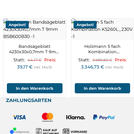
Angebot!
Angebot!
Bandsägeblatt
Holzmann 5 fach
4230x30x0,7mm T 9mm
Kombination
BSB600B30
K5260L_230V
Statt:
44,17
€
Preis:
Statt:
3.985,80
€
Preis:
39,17
€
3.346,73
€
inkl. MwSt
inkl. MwSt
In den Warenkorb
In den Warenkorb
ZAHLUNGSARTEN