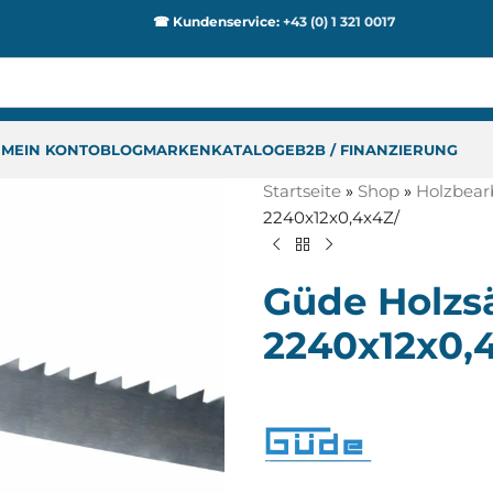
☎ Kundenservice:
+43 (0) 1 321 0017
P
MEIN KONTO
BLOG
MARKEN
KATALOGE
B2B / FINANZIERUNG
Startseite
»
Shop
»
Holzbear
2240x12x0,4x4Z/
Güde Holz
2240x12x0,