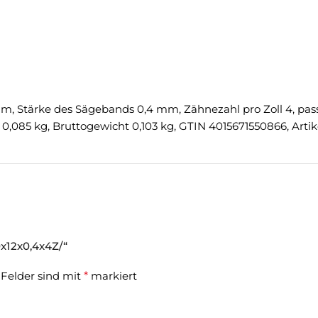
Stärke des Sägebands 0,4 mm, Zähnezahl pro Zoll 4, passen
,085 kg, Bruttogewicht 0,103 kg, GTIN 4015671550866, Art
x12x0,4x4Z/“
 Felder sind mit
*
markiert