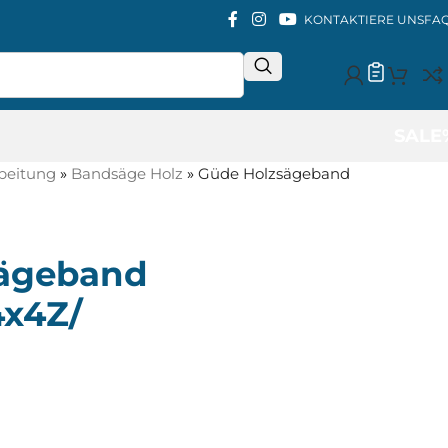
KONTAKTIERE UNS
FA
SALE
beitung
»
Bandsäge Holz
»
Güde Holzsägeband
sägeband
4x4Z/