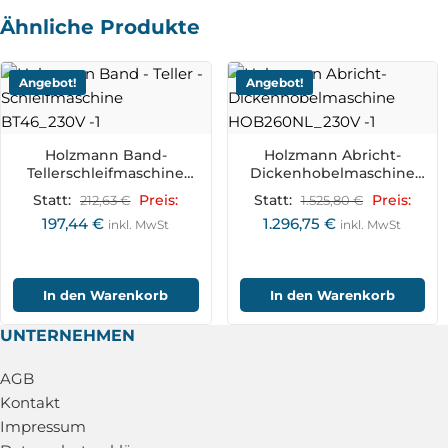
Ähnliche Produkte
Angebot!
Angebot!
Holzmann Band-
Holzmann Abricht-
Tellerschleifmaschine
Dickenhobelmaschine
BT46_230V
HOB260NL_230V
Statt:
212,63
€
Preis:
Statt:
1.525,80
€
Preis:
197,44
€
1.296,75
€
inkl. MwSt
inkl. MwSt
In den Warenkorb
In den Warenkorb
UNTERNEHMEN
AGB
Kontakt
Impressum