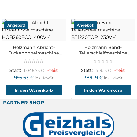
Angebot!
Angebot!
Holzmann Abricht-
Holzmann Band-
Dickenhobelmaschine
Tellerschleifmaschine
HOB260ECO_400V
BT1220TOP_230V
Statt:
1.046,73
€
Preis:
Statt:
419,13
€
Preis:
995,63
€
389,19
€
inkl. MwSt
inkl. MwSt
In den Warenkorb
In den Warenkorb
PARTNER SHOP