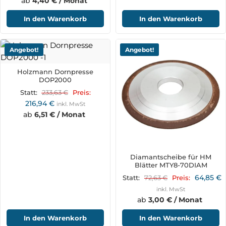
ab
4,40 € / Monat
In den Warenkorb
In den Warenkorb
Angebot!
Angebot!
Holzmann Dornpresse
DOP2000
233,63
€
Statt:
Preis:
216,94
€
inkl. MwSt
ab
6,51 € / Monat
Diamantscheibe für HM
Blätter MTY8-70DIAM
64,85
€
72,63
€
Statt:
Preis:
inkl. MwSt
ab
3,00 € / Monat
In den Warenkorb
In den Warenkorb