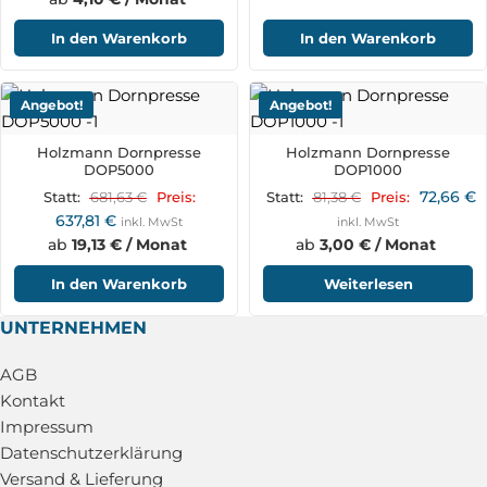
In den Warenkorb
In den Warenkorb
Angebot!
Angebot!
Holzmann Dornpresse
Holzmann Dornpresse
DOP5000
DOP1000
72,66
€
681,63
€
81,38
€
Statt:
Preis:
Statt:
Preis:
637,81
€
inkl. MwSt
inkl. MwSt
ab
19,13 € / Monat
ab
3,00 € / Monat
In den Warenkorb
Weiterlesen
UNTERNEHMEN
AGB
Kontakt
Impressum
Datenschutzerklärung
Versand & Lieferung