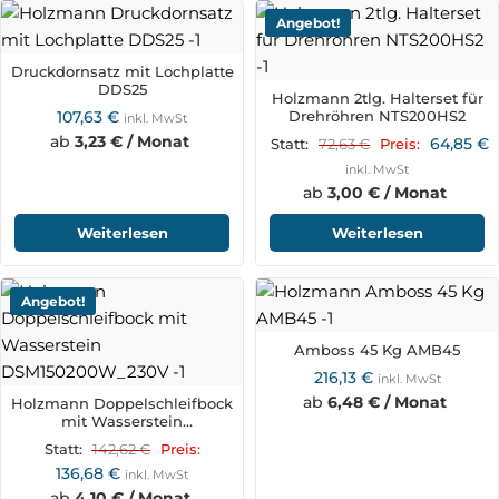
Angebot!
Druckdornsatz mit Lochplatte
DDS25
Holzmann 2tlg. Halterset für
107,63
€
Drehröhren NTS200HS2
inkl. MwSt
ab
3,23 € / Monat
64,85
€
72,63
€
Statt:
Preis:
inkl. MwSt
ab
3,00 € / Monat
Weiterlesen
Weiterlesen
Angebot!
Amboss 45 Kg AMB45
216,13
€
inkl. MwSt
ab
6,48 € / Monat
Holzmann Doppelschleifbock
mit Wasserstein
DSM150200W_230V
142,62
€
Statt:
Preis:
136,68
€
inkl. MwSt
ab
4,10 € / Monat