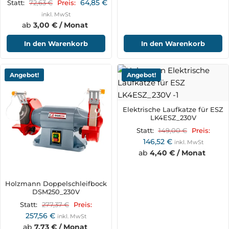
64,85
€
72,63
€
Statt:
Preis:
inkl. MwSt
ab
3,00 € / Monat
In den Warenkorb
In den Warenkorb
Angebot!
Angebot!
Elektrische Laufkatze für ESZ
LK4ESZ_230V
149,00
€
Statt:
Preis:
146,52
€
inkl. MwSt
ab
4,40 € / Monat
Holzmann Doppelschleifbock
DSM250_230V
277,37
€
Statt:
Preis:
257,56
€
inkl. MwSt
ab
7,73 € / Monat