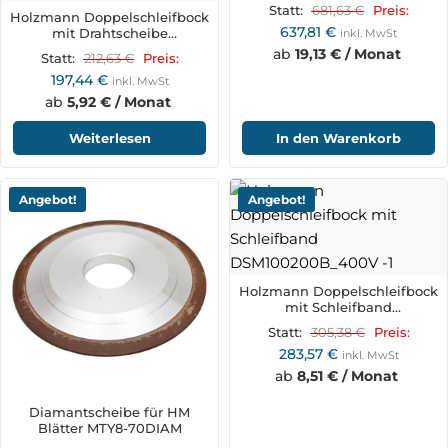
681,63
€
Statt:
Preis:
Holzmann Doppelschleifbock
637,81
€
mit Drahtscheibe
inkl. MwSt
DSM200DS_230V
ab
19,13 € / Monat
212,63
€
Statt:
Preis:
197,44
€
inkl. MwSt
ab
5,92 € / Monat
Weiterlesen
In den Warenkorb
Angebot!
Angebot!
Holzmann Doppelschleifbock
mit Schleifband
DSM100200B_400V
305,38
€
Statt:
Preis:
283,57
€
inkl. MwSt
ab
8,51 € / Monat
Diamantscheibe für HM
Blätter MTY8-70DIAM