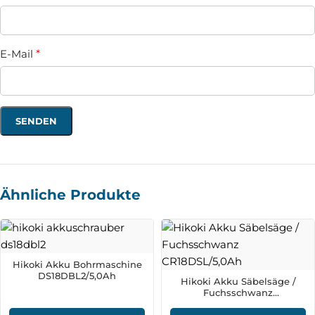
E-Mail
*
Ähnliche Produkte
Hikoki Akku Bohrmaschine
DS18DBL2/5,0Ah
Hikoki Akku Säbelsäge /
Fuchsschwanz
CR18DSL/5,0Ah