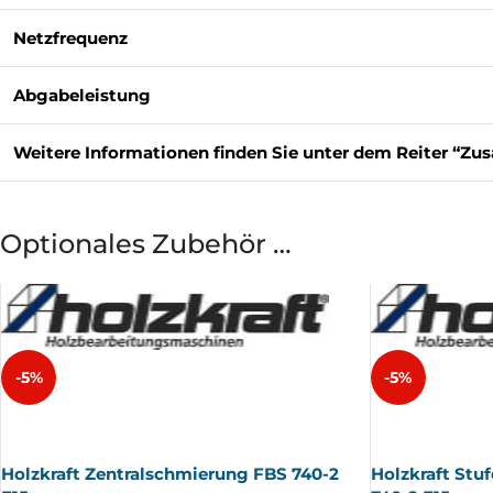
Netzfrequenz
Abgabeleistung
Weitere Informationen finden Sie unter dem Reiter “Zus
Optionales Zubehör …
-5%
-5%
AUSV
AUSV
ERKA
ERKA
UFT
UFT
Holzkraft Zentralschmierung FBS 740-2
Holzkraft Stu