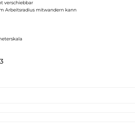
t verschiebbar
im Arbeitsradius mitwandern kann
meterskala
3