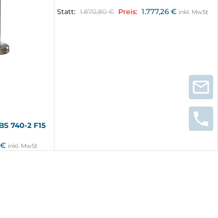
1.777,26
€
Statt:
1.870,80
€
Preis:
inkl. MwSt
BS 740-2 F15
€
inkl. MwSt