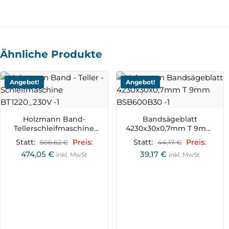
Ähnliche Produkte
Angebot!
Angebot!
Holzmann Band-
Bandsägeblatt
Tellerschleifmaschine
4230x30x0,7mm T 9mm
BT1220_230V
BSB600B30
Statt:
506,62
€
Preis:
Statt:
44,17
€
Preis:
474,05
€
39,17
€
inkl. MwSt
inkl. MwSt