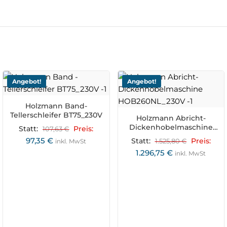
Angebot!
Angebot!
Holzmann Band-
Tellerschleifer BT75_230V
Holzmann Abricht-
Dickenhobelmaschine
Statt:
107,63
€
Preis:
HOB260NL_230V
97,35
€
Statt:
1.525,80
€
Preis:
inkl. MwSt
1.296,75
€
inkl. MwSt