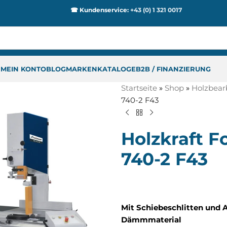
☎ Kundenservice:
+43 (0) 1 321 0017
P
MEIN KONTO
BLOG
MARKEN
KATALOGE
B2B / FINANZIERUNG
Startseite
»
Shop
»
Holzbear
740-2 F43
Holzkraft 
740-2 F43
Mit Schiebeschlitten und 
Dämmmaterial