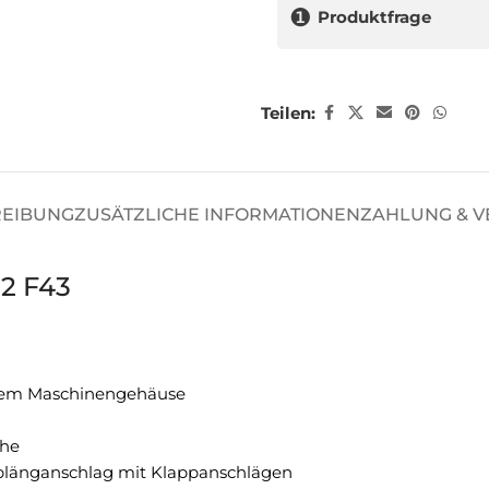
❶
Produktfrage
Teilen:
REIBUNG
ZUSÄTZLICHE INFORMATIONEN
ZAHLUNG & 
2 F43
ifem Maschinengehäuse
che
Ablänganschlag mit Klappanschlägen