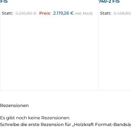
F15
740-2 F15
2.119,26
€
Statt:
2.230,80
€
Preis:
Statt:
5.458,8
inkl. MwSt
Rezensionen
Es gibt noch keine Rezensionen.
Schreibe die erste Rezension für „Holzkraft Format-Bands