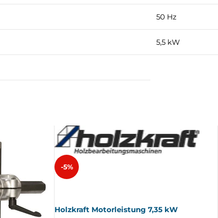
50 Hz
5,5 kW
-5%
AUSV
ERKA
UFT
Holzkraft Motorleistung 7,35 kW