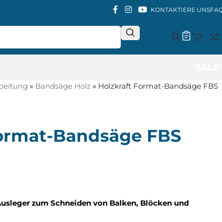
KONTAKTIERE UNS
FA
SALE
beitung
»
Bandsäge Holz
»
Holzkraft Format-Bandsäge FBS
Format-Bandsäge FBS
Ausleger zum Schneiden von Balken, Blöcken und