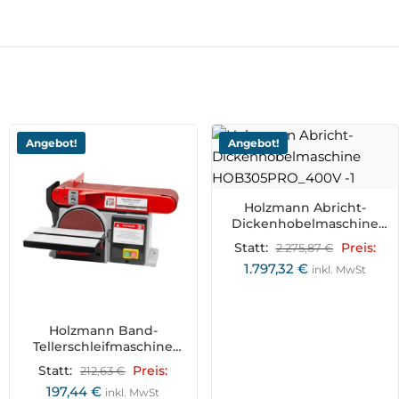
Angebot!
Angebot!
Holzmann Abricht-
Dickenhobelmaschine
HOB305PRO_400V
Statt:
2.275,87
€
Preis:
1.797,32
€
inkl. MwSt
Holzmann Band-
Tellerschleifmaschine
BT46_230V
Statt:
212,63
€
Preis:
197,44
€
inkl. MwSt