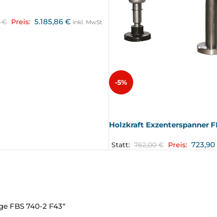
5.185,86
€
0
€
Preis:
inkl. MwSt
-5%
AUSV
ERKA
UFT
Holzkraft Exzenterspanner F
723,90
Statt:
762,00
€
Preis:
äge FBS 740-2 F43“