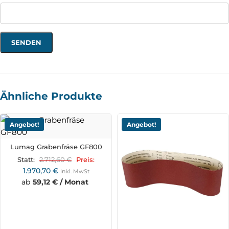
Ähnliche Produkte
Angebot!
Angebot!
Lumag Grabenfräse GF800
2.712,60
€
Statt:
Preis:
1.970,70
€
inkl. MwSt
ab
59,12 € / Monat