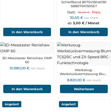
Schleifband 8070x150xK150
SB8070K150SET
35,00
€
Statt:
Preis:
30,00
€
inkl. MwSt
ab
3,00 € / Monat
In den Warenkorb
In den Warenkorb
3D-Messtaster Renishaw OMP
60
10.980,00
€
inkl. MwSt
Werkzeug-
Werkstückvermessung Blum
TC62RC und ZX-Speed BRC-
8.820,00
€
inkl. MwSt
Funktechnologie
In den Warenkorb
Weiterlesen
Angebot!
Angebot!