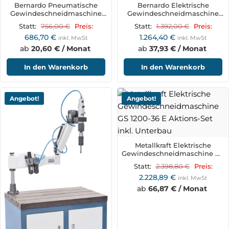
Bernardo Pneumatische
Bernardo Elektrische
Gewindeschneidmaschine
Gewindeschneidmaschine
TM 12 P / R 1000
TM 12 BLO / R 1100
756,00
€
1.392,00
€
Statt:
Preis:
Statt:
Preis:
686,70
€
1.264,40
€
inkl. MwSt
inkl. MwSt
ab
20,60 € / Monat
ab
37,93 € / Monat
In den Warenkorb
In den Warenkorb
Angebot!
Angebot!
Metallkraft Elektrische
Gewindeschneidmaschine GS
1200-36 E Aktions-Set inkl.
2.398,80
€
Statt:
Preis:
Unterbau
2.228,89
€
inkl. MwSt
ab
66,87 € / Monat