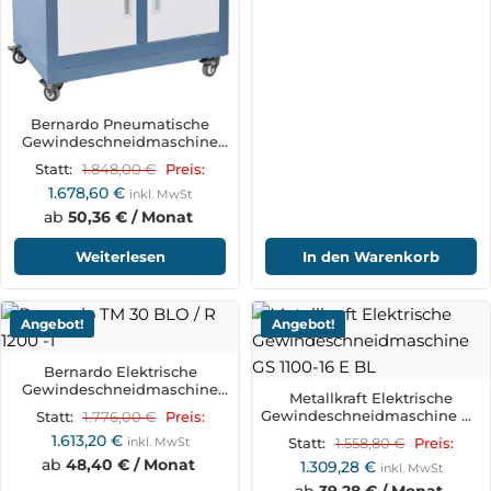
Bernardo Pneumatische
Gewindeschneidmaschine
TM 24 P / R 1100
1.848,00
€
Statt:
Preis:
1.678,60
€
inkl. MwSt
ab
50,36 € / Monat
Weiterlesen
In den Warenkorb
Angebot!
Angebot!
Bernardo Elektrische
Gewindeschneidmaschine
Metallkraft Elektrische
TM 30 BLO / R 1200
Gewindeschneidmaschine GS
1.776,00
€
Statt:
Preis:
1100-16 E BL
1.613,20
€
inkl. MwSt
1.558,80
€
Statt:
Preis:
ab
48,40 € / Monat
1.309,28
€
inkl. MwSt