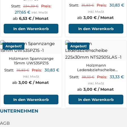
30,83
€
35,83
€
Statt:
Preis:
234,39
€
Statt:
Preis:
217,65
€
inkl. MwSt
inkl. MwSt
ab
3,00 € / Monat
ab
6,53 € / Monat
In den Warenkorb
In den Warenkorb
Angebot!
Angebot!
Holzmann Spannzange
15mm UWS3SPZ15
Holzmann
30,83
€
Lederabziehscheibe
35,83
€
Statt:
Preis:
225x30mm NTS250SLAS
33,33
€
inkl. MwSt
38,33
€
Statt:
Preis:
ab
3,00 € / Monat
inkl. MwSt
ab
3,00 € / Monat
In den Warenkorb
In den Warenkorb
UNTERNEHMEN
AGB