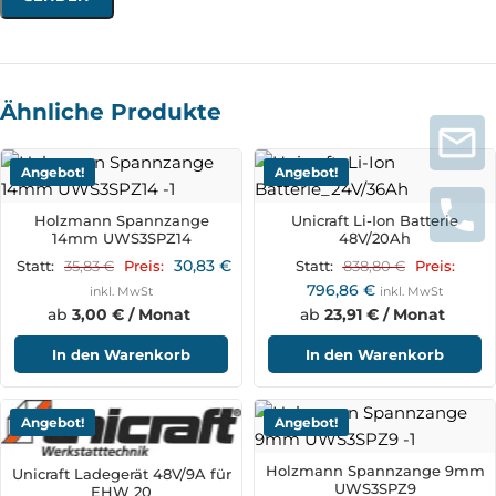
Ähnliche Produkte
Angebot!
Angebot!
Holzmann Spannzange
Unicraft Li-Ion Batterie
14mm UWS3SPZ14
48V/20Ah
30,83
€
35,83
€
838,80
€
Statt:
Preis:
Statt:
Preis:
796,86
€
inkl. MwSt
inkl. MwSt
ab
3,00 € / Monat
ab
23,91 € / Monat
In den Warenkorb
In den Warenkorb
Angebot!
Angebot!
Holzmann Spannzange 9mm
Unicraft Ladegerät 48V/9A für
UWS3SPZ9
EHW 20