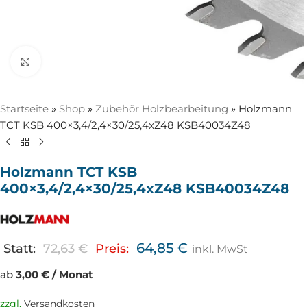
Zum Vergrößern anklicken
Startseite
»
Shop
»
Zubehör Holzbearbeitung
»
Holzmann
TCT KSB 400×3,4/2,4×30/25,4xZ48 KSB40034Z48
Holzmann TCT KSB
400×3,4/2,4×30/25,4xZ48 KSB40034Z48
64,85
€
Statt:
72,63
€
Preis:
inkl. MwSt
ab
3,00 € / Monat
zzgl.
Versandkosten