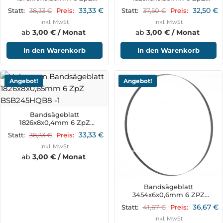
BSB230B10
BSB245HQB6
33,33
€
32,50
€
38,33
€
37,50
€
Statt:
Preis:
Statt:
Preis:
inkl. MwSt
inkl. MwSt
ab
3,00 € / Monat
ab
3,00 € / Monat
In den Warenkorb
In den Warenkorb
Angebot!
Angebot!
Bandsägeblatt
1826x8x0,4mm 6 ZpZ
BSB245HQB8
33,33
€
38,33
€
Statt:
Preis:
inkl. MwSt
ab
3,00 € / Monat
Bandsägeblatt
3454x6x0,6mm 6 ZPZ
BSB470B6
36,67
€
41,67
€
Statt:
Preis:
inkl. MwSt