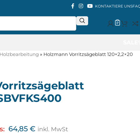
KONTAKTIERE UNS
FA
SALE
Holzbearbeitung
»
Holzmann Vorritzsägeblatt 120×2,2×20
orritzsägeblatt
 SBVFKS400
64,85
€
s:
inkl. MwSt