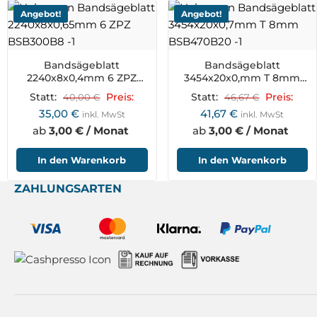
Angebot!
Angebot!
Bandsägeblatt
Bandsägeblatt
2240x8x0,4mm 6 ZPZ
3454x20x0,mm T 8mm
BSB300B8
BSB470B20
Statt:
40,00
€
Preis:
Statt:
46,67
€
Preis:
35,00
€
41,67
€
inkl. MwSt
inkl. MwSt
ab
3,00 € / Monat
ab
3,00 € / Monat
In den Warenkorb
In den Warenkorb
ZAHLUNGSARTEN