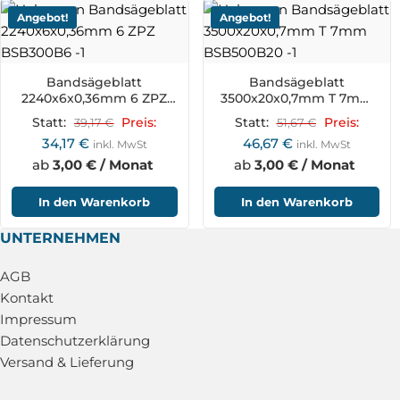
Angebot!
Angebot!
Bandsägeblatt
Bandsägeblatt
2240x6x0,36mm 6 ZPZ
3500x20x0,7mm T 7mm
BSB300B6
BSB500B20
Statt:
39,17
€
Preis:
Statt:
51,67
€
Preis:
34,17
€
46,67
€
inkl. MwSt
inkl. MwSt
ab
3,00 € / Monat
ab
3,00 € / Monat
In den Warenkorb
In den Warenkorb
UNTERNEHMEN
AGB
Kontakt
Impressum
Datenschutzerklärung
Versand & Lieferung