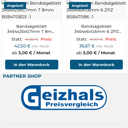
Angebot!
Angebot!
Bandsägeblatt
Bandsägeblatt
3454x25x0,7mm T 8mm
3454x6x0,6mm 6 ZPZ
BSB470B25
BSB470B6
Statt:
47,50
€
Preis:
Statt:
41,67
€
Preis:
42,50
€
36,67
€
inkl. MwSt
inkl. MwSt
ab
3,00 € / Monat
ab
3,00 € / Monat
In den Warenkorb
In den Warenkorb
PARTNER SHOP