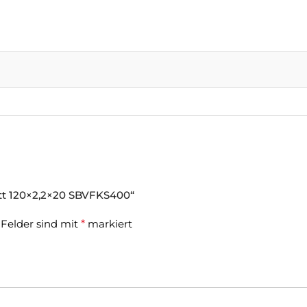
att 120×2,2×20 SBVFKS400“
 Felder sind mit
*
markiert