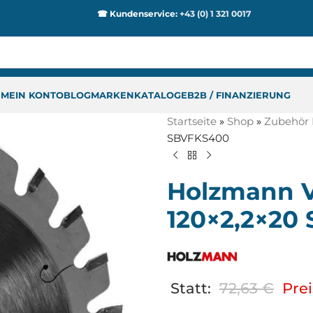
☎ Kundenservice:
+43 (0) 1 321 0017
P
MEIN KONTO
BLOG
MARKEN
KATALOGE
B2B / FINANZIERUNG
Startseite
»
Shop
»
Zubehör 
SBVFKS400
Holzmann V
120×2,2×20
Statt:
72,63
€
Prei