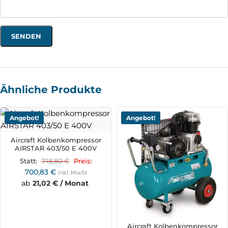
Ähnliche Produkte
Angebot!
Angebot!
Aircraft Kolbenkompressor
AIRSTAR 403/50 E 400V
718,80
€
Statt:
Preis:
700,83
€
inkl. MwSt
ab
21,02 € / Monat
Aircraft Kolbenkompressor