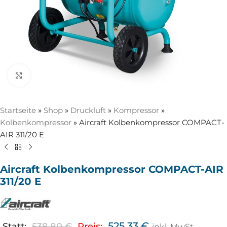
Zum Vergrößern anklicken
Startseite
»
Shop
»
Druckluft
»
Kompressor
»
Kolbenkompressor
»
Aircraft Kolbenkompressor COMPACT-
AIR 311/20 E
Aircraft Kolbenkompressor COMPACT-AIR
311/20 E
525,33
€
Statt:
538,80
€
Preis:
inkl. MwSt