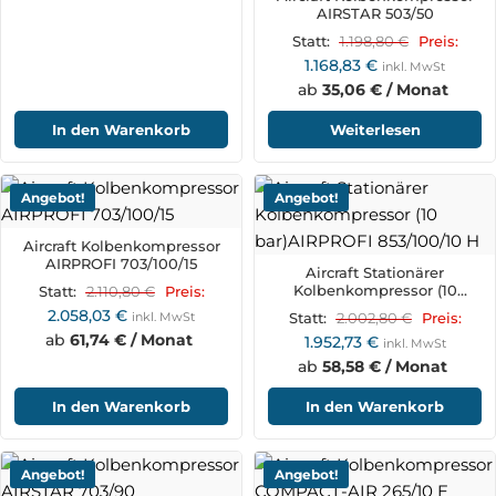
AIRSTAR 503/50
1.198,80
€
Statt:
Preis:
1.168,83
€
inkl. MwSt
ab
35,06 € / Monat
In den Warenkorb
Weiterlesen
Angebot!
Angebot!
Aircraft Kolbenkompressor
AIRPROFI 703/100/15
Aircraft Stationärer
Kolbenkompressor (10
2.110,80
€
Statt:
Preis:
bar)AIRPROFI 853/100/10 H
2.058,03
€
inkl. MwSt
2.002,80
€
Statt:
Preis:
ab
61,74 € / Monat
1.952,73
€
inkl. MwSt
ab
58,58 € / Monat
In den Warenkorb
In den Warenkorb
Angebot!
Angebot!