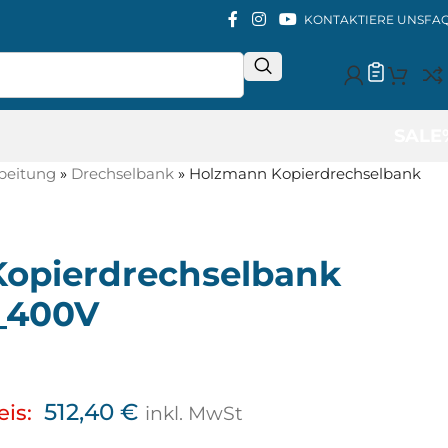
KONTAKTIERE UNS
FA
SALE
beitung
»
Drechselbank
»
Holzmann Kopierdrechselbank
opierdrechselbank
_400V
512,40
€
eis:
inkl. MwSt