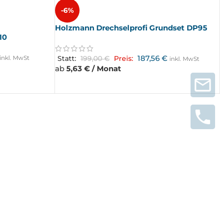
-6%
Holzmann Drechselprofi Grundset DP95
10
187,56
€
inkl. MwSt
Statt:
199,00
€
Preis:
inkl. MwSt
ab
5,63 € / Monat