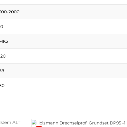
500-2000
10
MK2
120
78
80