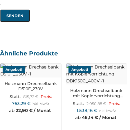
Ähnliche Produkte
Angebot!
Angebot!
Holzmann Drechselbank
D510F_230V
Holzmann Drechselbank
mit Kopiervorrichtung
Statt:
815,73
€
Preis:
DBK1500_400V
763,29
€
Statt:
2.050,88
€
Preis:
inkl. MwSt
ab
22,90 € / Monat
1.538,16
€
inkl. MwSt
ab
46,14 € / Monat