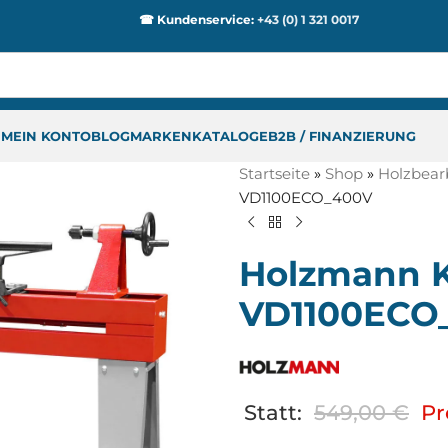
☎ Kundenservice:
+43 (0) 1 321 0017
P
MEIN KONTO
BLOG
MARKEN
KATALOGE
B2B / FINANZIERUNG
Startseite
»
Shop
»
Holzbear
VD1100ECO_400V
Holzmann K
VD1100ECO
Statt:
549,00
€
Pr