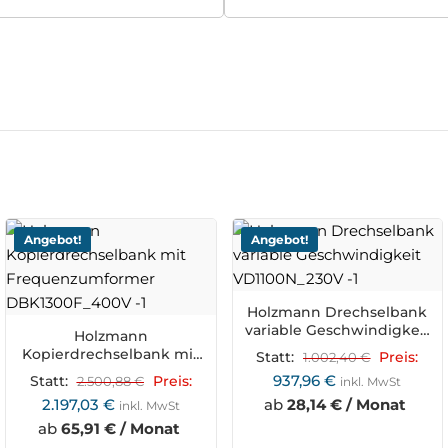
Angebot!
Angebot!
Holzmann Drechselbank
variable Geschwindigkeit
Holzmann
VD1100N_230V
Kopierdrechselbank mit
Statt:
1.002,40
€
Preis:
Frequenzumformer
937,96
€
Statt:
2.500,88
€
Preis:
inkl. MwSt
DBK1300F_400V
2.197,03
€
ab
28,14 € / Monat
inkl. MwSt
ab
65,91 € / Monat