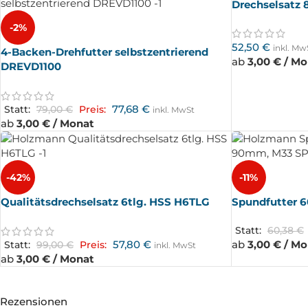
Drechselsatz 
-2%
52,50
€
inkl. Mw
4-Backen-Drehfutter selbstzentrierend
ab
3,00 € / M
DREVD1100
77,68
€
Statt:
79,00
€
Preis:
inkl. MwSt
ab
3,00 € / Monat
-42%
-11%
Qualitätsdrechselsatz 6tlg. HSS H6TLG
Spundfutter
Statt:
60,38
€
57,80
€
ab
3,00 € / M
Statt:
99,00
€
Preis:
inkl. MwSt
ab
3,00 € / Monat
Rezensionen