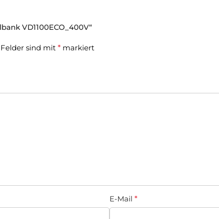
selbank VD1100ECO_400V“
 Felder sind mit
*
markiert
E-Mail
*