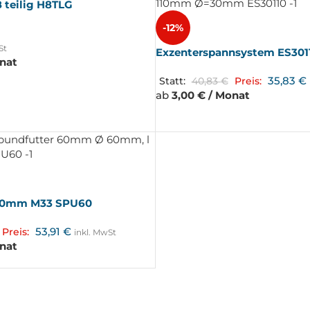
8 teilig H8TLG
-12%
St
Exzenterspannsystem ES301
onat
35,83
€
Statt:
40,83
€
Preis:
ab
3,00 € / Monat
 60mm M33 SPU60
53,91
€
Preis:
inkl. MwSt
onat