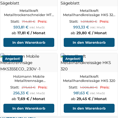
Metallkraft
Metallkraft
Metalltrockenschneider MTS
Metallhandkreissäge HKS 320
356-4B Aktions-Set mit
Aktions-Set inkl. Sägeblatt
714,81
€
1.018,80
€
Statt:
Preis:
Statt:
Preis:
Sägeblatt
593,81
€
993,33
€
inkl. MwSt
inkl. MwSt
ab
17,81 € / Monat
ab
29,80 € / Monat
In den Warenkorb
In den Warenkorb
Angebot!
Angebot!
Holzmann Mobile
Metallkraft
Metalltrennsäge
Metallhandkreissäge HKS 320
MKS355ECO_230V
275,63
€
1.006,80
€
Statt:
Preis:
Statt:
Preis:
256,33
€
981,63
€
inkl. MwSt
inkl. MwSt
ab
7,69 € / Monat
ab
29,45 € / Monat
In den Warenkorb
In den Warenkorb