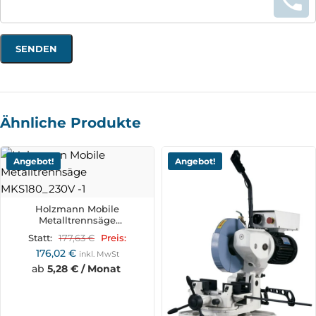
Ähnliche Produkte
Angebot!
Angebot!
Holzmann Mobile
Metalltrennsäge
MKS180_230V
177,63
€
Statt:
Preis:
176,02
€
inkl. MwSt
ab
5,28 € / Monat