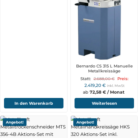
Bernardo CS 315 L Manuelle
Metallkreissäge
2.688,00
€
Statt:
Preis:
2.419,20
€
inkl. MwSt
ab
72,58 € / Monat
In den Warenkorb
Weiterlesen
Angebot!
Angebot!