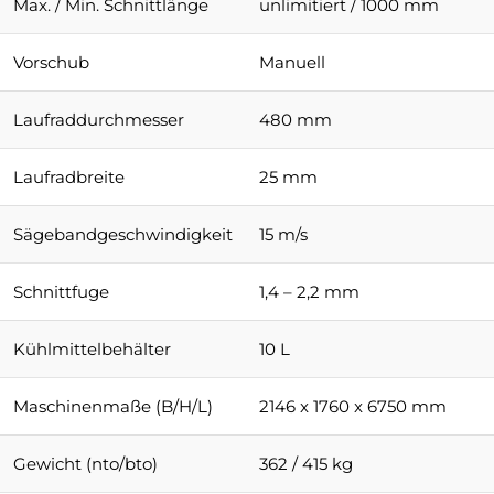
Max. / Min. Schnittlänge
unlimitiert / 1000 mm
Vorschub
Manuell
Laufraddurchmesser
480 mm
Laufradbreite
25 mm
Sägebandgeschwindigkeit
15 m/s
Schnittfuge
1,4 – 2,2 mm
Kühlmittelbehälter
10 L
Maschinenmaße (B/H/L)
2146 x 1760 x 6750 mm
Gewicht (nto/bto)
362 / 415 kg