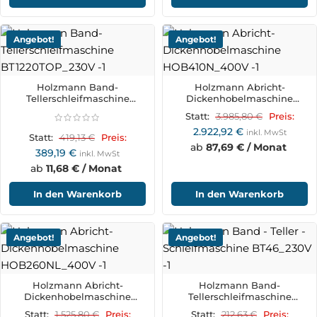
Angebot!
Angebot!
Holzmann Band-
Holzmann Abricht-
Tellerschleifmaschine
Dickenhobelmaschine
BT1220TOP_230V
HOB410N_400V
3.985,80
€
Statt:
Preis:
2.922,92
€
inkl. MwSt
419,13
€
Statt:
Preis:
ab
87,69 € / Monat
389,19
€
inkl. MwSt
ab
11,68 € / Monat
In den Warenkorb
In den Warenkorb
Angebot!
Angebot!
Holzmann Abricht-
Holzmann Band-
Dickenhobelmaschine
Tellerschleifmaschine
HOB260NL_400V
BT46_230V
1.525,80
€
212,63
€
Statt:
Preis:
Statt:
Preis: