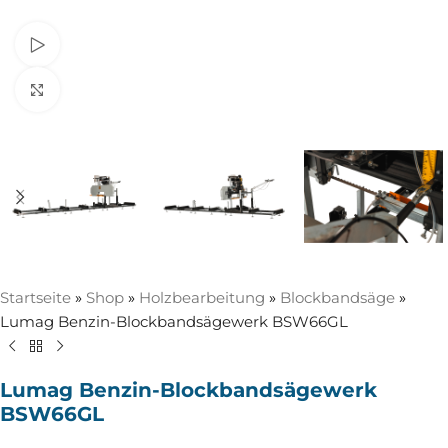
Video ansehen
Zum Vergrößern anklicken
Startseite
»
Shop
»
Holzbearbeitung
»
Blockbandsäge
»
Lumag Benzin-Blockbandsägewerk BSW66GL
Lumag Benzin-Blockbandsägewerk
BSW66GL