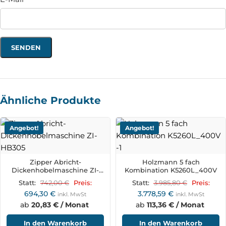
Ähnliche Produkte
Angebot!
Angebot!
Zipper Abricht-
Holzmann 5 fach
Dickenhobelmaschine ZI-
Kombination K5260L_400V
HB305
742,00
€
3.985,80
€
Statt:
Preis:
Statt:
Preis:
694,30
€
3.778,59
€
inkl. MwSt
inkl. MwSt
ab
20,83 € / Monat
ab
113,36 € / Monat
In den Warenkorb
In den Warenkorb