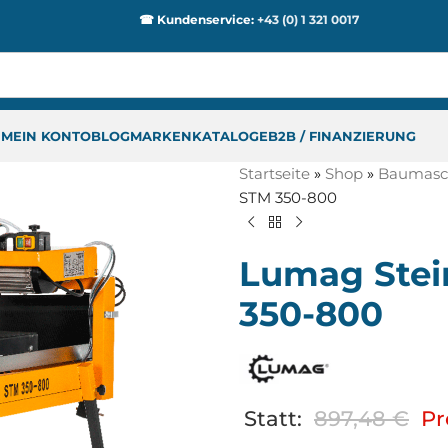
☎ Kundenservice:
+43 (0) 1 321 0017
P
MEIN KONTO
BLOG
MARKEN
KATALOGE
B2B / FINANZIERUNG
Startseite
»
Shop
»
Baumasc
STM 350-800
Lumag Stei
350-800
Statt:
897,48
€
Pr