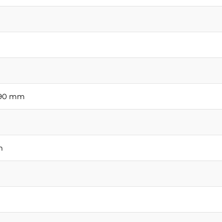
1190 mm
m