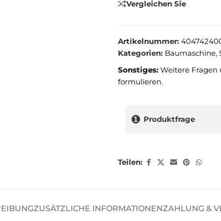
Vergleichen Sie
Artikelnummer:
40474240
Kategorien:
Baumaschine
,
Sonstiges:
Weitere Fragen 
formulieren.
❶
Produktfrage
Teilen:
REIBUNG
ZUSÄTZLICHE INFORMATIONEN
ZAHLUNG & 