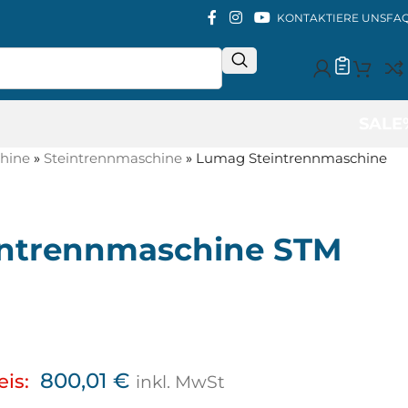
KONTAKTIERE UNS
FA
SALE
hine
»
Steintrennmaschine
»
Lumag Steintrennmaschine
ntrennmaschine STM
800,01
€
eis:
inkl. MwSt