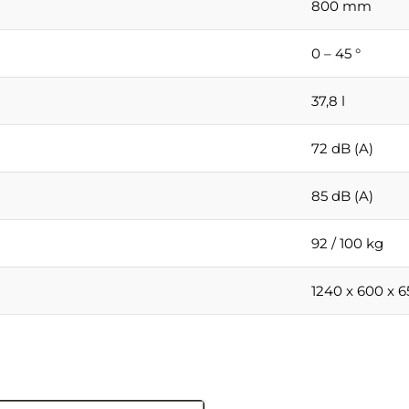
800 mm
0 – 45 °
37,8 l
72 dB (A)
85 dB (A)
92 / 100 kg
1240 x 600 x