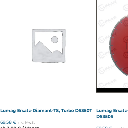
AUSV
AUSV
ERKA
ERKA
UFT
UFT
Lumag Ersatz-Diamant-TS, Turbo DS350T
Lumag Ersatz
DS350S
69,58
€
inkl. MwSt