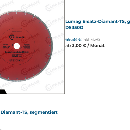
AUSV
ERKA
UFT
Lumag Ersatz-Diamant-TS, 
DS350G
69,58
€
inkl. MwSt
ab
3,00 € / Monat
-Diamant-TS, segmentiert