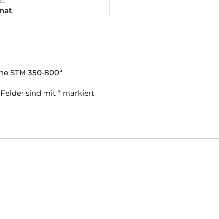
St
onat
ine STM 350-800“
 Felder sind mit
*
markiert