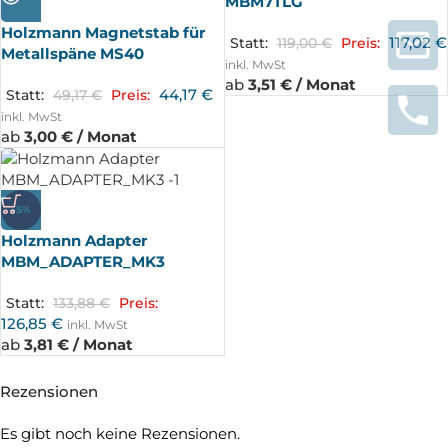
MBM7TLG
UFT
Holzmann Magnetstab für
117,02
€
Statt:
119,00
€
Preis:
Metallspäne MS40
inkl. MwSt
ab
3,51 € / Monat
44,17
€
Statt:
49,17
€
Preis:
inkl. MwSt
ab
3,00 € / Monat
-5%
Holzmann Adapter
MBM_ADAPTER_MK3
Statt:
133,88
€
Preis:
126,85
€
inkl. MwSt
ab
3,81 € / Monat
Rezensionen
Es gibt noch keine Rezensionen.