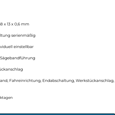
 x 13 x 0,6 mm
ltung serienmäßig
iduell einstellbar
t Sägebandführung
ückanschlag
and, Fahreinrichtung, Endabschaltung, Werkstückanschlag,
rktagen