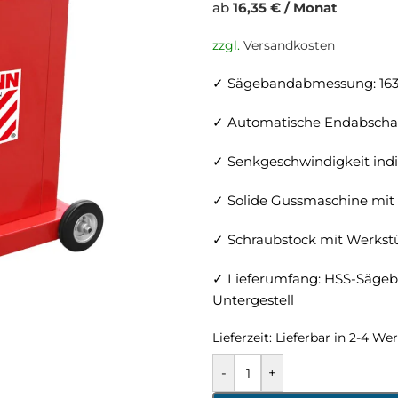
ab
16,35 € / Monat
zzgl.
Versandkosten
✓ Sägebandabmessung: 1638
✓ Automatische Endabscha
✓ Senkgeschwindigkeit indiv
✓ Solide Gussmaschine mi
✓ Schraubstock mit Werkst
✓ Lieferumfang: HSS-Sägeb
Untergestell
Lieferzeit:
Lieferbar in 2-4 We
-
+