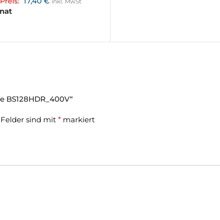
17,40
€
Preis:
inkl. MwSt
onat
äge BS128HDR_400V“
 Felder sind mit
*
markiert