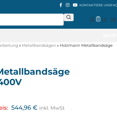
KONTAKTIERE UNS
FA
SALE
arbeitung
»
Metallbandsägen
»
Holzmann Metallbandsäge
etallbandsäge
400V
544,96
€
eis:
inkl. MwSt