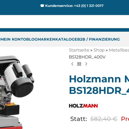
☎ Kundenservice:
+43 (0) 1 321 0017
P
MEIN KONTO
BLOG
MARKEN
KATALOGE
B2B / FINANZIERUNG
Startseite
»
Shop
»
Metallbe
BS128HDR_400V
Holzmann M
BS128HDR_
Statt:
582,40
€
Pr