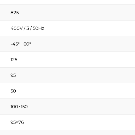
825
400V / 3 / 50Hz
-45° +60°
125
95
50
100×150
95×76