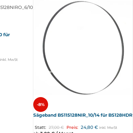
 für
inkl. MwSt
-8%
Sägeband BS115128NIR_10/14 für BS128HDR
24,80
€
Statt:
27,00
€
Preis:
inkl. MwSt