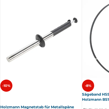
-10%
-8%
Sägeband HSS
AUSV
ERKA
Holzmann BS
UFT
Holzmann Magnetstab für Metallspäne