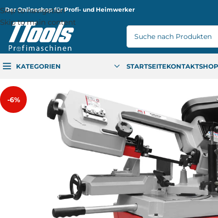
Skip to navigation
Der Onlineshop für Profi- und Heimwerker
Skip to main content
KATEGORIEN
STARTSEITE
KONTAKT
SHO
-6%