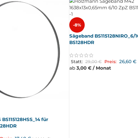
-8%
Sägeband BS115128NIRO_6/10
BS128HDR
26,60
€
Statt:
29,00
€
Preis:
ab
3,00 € / Monat
 BS115128HSS_14 für
128HDR