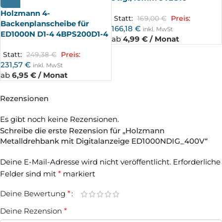
UFT
Holzmann 4-
Statt:
169,00
€
Preis:
Backenplanscheibe für
166,18
€
inkl. MwSt
ED1000N D1-4 4BPS200D1-4
ab
4,99 € / Monat
Statt:
249,38
€
Preis:
231,57
€
inkl. MwSt
ab
6,95 € / Monat
Rezensionen
Es gibt noch keine Rezensionen.
Schreibe die erste Rezension für „Holzmann
Metalldrehbank mit Digitalanzeige ED1000NDIG_400V“
Deine E-Mail-Adresse wird nicht veröffentlicht.
Erforderliche
Felder sind mit
*
markiert
Deine Bewertung
*
Deine Rezension
*