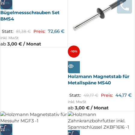
-11%
Bügelmessschrauben Set
BMS4
72,66
€
Statt:
81,38
€
Preis:
inkl. MwSt
ab
3,00 € / Monat
-10%
AUSV
ERKA
UFT
Holzmann Magnetstab für
Metallspäne MS40
44,17
€
Statt:
49,17
€
Preis:
inkl. MwSt
ab
3,00 € / Monat
-12%