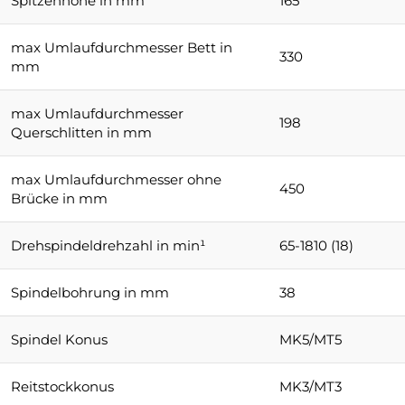
Spitzenhöhe in mm
165
max Umlaufdurchmesser Bett in
330
mm
max Umlaufdurchmesser
198
Querschlitten in mm
max Umlaufdurchmesser ohne
450
Brücke in mm
Drehspindeldrehzahl in min¹
65-1810 (18)
Spindelbohrung in mm
38
Spindel Konus
MK5/MT5
Reitstockkonus
MK3/MT3