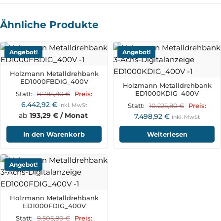
Ähnliche Produkte
Angebot!
Angebot!
Holzmann Metalldrehbank
ED1000FBDIG_400V
Holzmann Metalldrehbank
ED1000KDIG_400V
8.785,80
€
Statt:
Preis:
6.442,92
€
inkl. MwSt
10.225,80
€
Statt:
Preis:
ab
193,29 € / Monat
7.498,92
€
inkl. MwSt
In den Warenkorb
Weiterlesen
Angebot!
Holzmann Metalldrehbank
ED1000FDIG_400V
9.505,80
€
Statt:
Preis: