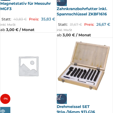
-16%
Magnetstativ für Messuhr
MGF3
Zahnkranzbohrfutter inkl.
Spannschlüssel ZKBF1616
35,83
€
Statt:
40,83
€
Preis:
26,67
€
Statt:
31,67
€
Preis:
inkl. MwSt
ab
3,00 € / Monat
inkl. MwSt
ab
3,00 € / Monat
-7%
-2%
Drehmeissel SET
AUSV
ERKA
9tlg./16mm 9TLG16