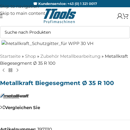
☎ Kundenservice:
+43 (0) 1 321 0017
Skip to navigation
Skip to main content
Zum Vergrößern anklicken
Startseite
»
Shop
»
Zubehör Metallbearbeitung
»
Metallkraft
Biegesegment Ø 35 R 100
Metallkraft Biegesegment Ø 35 R 100
Vergleichen Sie
Artikelnummer:
3971110