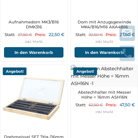
Aufnahmedorn MK3/B16
Dorn mit Anzugsgewinde
DMK316
MK4/B16/M16 AKA4B16
22,50
€
27,50
€
27,50
€
32,50
€
Statt:
Preis:
Statt:
Preis:
inkl. MwSt
inkl. MwSt
In den Warenkorb
In den Warenkorb
Angebot!
Angebot!
Abstechhalter mit Messer
Höhe = 16mm ASH16N
47,50
€
52,50
€
Statt:
Preis:
inkl. MwSt
Drehmeissel SET 7tlg./16mm