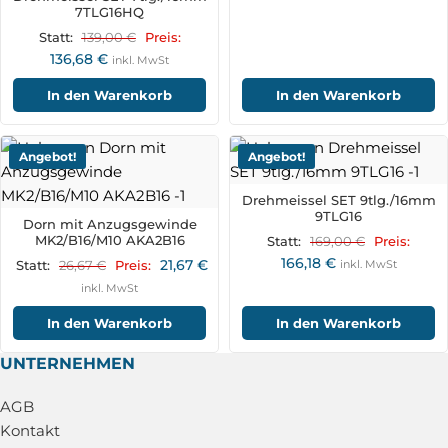
7TLG16HQ
139,00
€
Statt:
Preis:
136,68
€
inkl. MwSt
In den Warenkorb
In den Warenkorb
Angebot!
Angebot!
Drehmeissel SET 9tlg./16mm
9TLG16
Dorn mit Anzugsgewinde
MK2/B16/M10 AKA2B16
169,00
€
Statt:
Preis:
166,18
€
21,67
€
26,67
€
inkl. MwSt
Statt:
Preis:
inkl. MwSt
In den Warenkorb
In den Warenkorb
UNTERNEHMEN
AGB
Kontakt