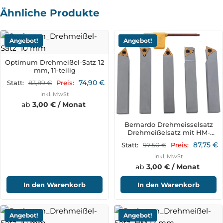
Ähnliche Produkte
Angebot!
Angebot!
Optimum Drehmeißel-Satz 12
mm, 11-teilig
74,90
€
83,89
€
Statt:
Preis:
inkl. MwSt
ab
3,00 € / Monat
Bernardo Drehmeisselsatz
Drehmeißelsatz mit HM-
Wendeplatten, 16 mm, 5-tlg.
87,75
€
97,50
€
Statt:
Preis:
inkl. MwSt
ab
3,00 € / Monat
In den Warenkorb
In den Warenkorb
Angebot!
Angebot!