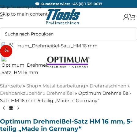
☎ Kundenservice:
+43 (0) 1 321 0017
Skip to navigation
Skip to main content
Zum Vergrößern anklicken
-7%
Startseite
»
Shop
»
Metallbearbeitung
»
Drehmaschinen
»
Drehbankzubehör
»
Drehmeißel
»
Optimum Drehmeißel-
Satz HM 16 mm, 5-teilig „Made in Germany“
Optimum Drehmeißel-Satz HM 16 mm, 5-
teilig „Made in Germany“