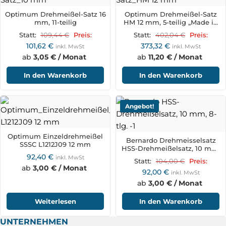
Optimum Drehmeißel-Satz 16
Optimum Drehmeißel-Satz
mm, 11-teilig
HM 12 mm, 5-teilig „Made in
Germany“
109,44
€
402,04
€
Statt:
Preis:
Statt:
Preis:
101,62
€
373,32
€
inkl. MwSt
inkl. MwSt
ab
3,05 € / Monat
ab
11,20 € / Monat
In den Warenkorb
In den Warenkorb
Angebot!
Optimum Einzeldrehmeißel
Bernardo Drehmeisselsatz
SSSC L1212J09 12 mm
HSS-Drehmeißelsatz, 10 mm,
92,40
€
8-tlg.
inkl. MwSt
104,00
€
Statt:
Preis:
ab
3,00 € / Monat
92,00
€
inkl. MwSt
ab
3,00 € / Monat
Weiterlesen
In den Warenkorb
UNTERNEHMEN