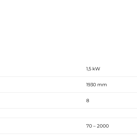
1,5 kW
1930 mm
8
70 – 2000