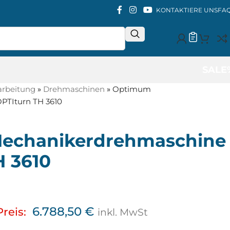
KONTAKTIERE UNS
FA
SALE
arbeitung
»
Drehmaschinen
»
Optimum
PTIturn TH 3610
echanikerdrehmaschine
H 3610
6.788,50
€
Preis:
inkl. MwSt