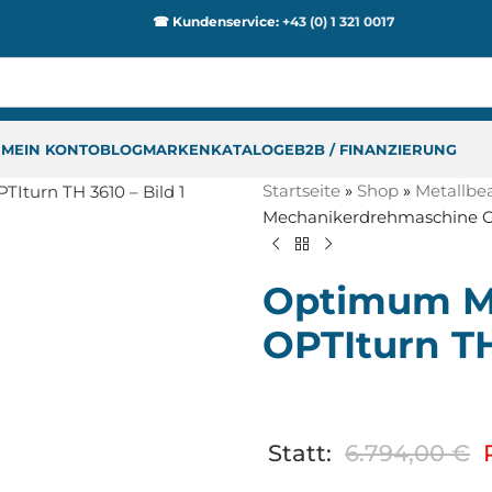
☎ Kundenservice:
+43 (0) 1 321 0017
P
MEIN KONTO
BLOG
MARKEN
KATALOGE
B2B / FINANZIERUNG
Startseite
»
Shop
»
Metallbe
Mechanikerdrehmaschine O
Optimum M
OPTIturn T
Statt:
6.794,00
€