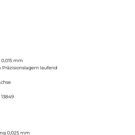
s 0,015 mm
 Präzisionslagern laufend
Achse
 13849
rung 0,025 mm