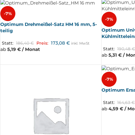
-7%
-7%
Optimum Drehmeißel-Satz HM 16 mm, 5-
Optimum Univ
teilig
Kühlmittelein
173,08
€
Statt:
186,40
€
Preis:
inkl. MwSt
ab
5,19 € / Monat
Statt:
190,48
€
ab
5,31 € / Mo
-7%
Optimum Ersat
Statt:
164,63
€
ab
4,59 € / M