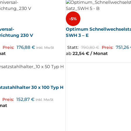
-5%
ersal-
Optimum Schnellwechselsta
richtung 230 V
SWH 3 – E
176,88
€
751,26
Preis:
Statt:
790,80
€
Preis:
inkl. MwSt
nat
ab
22,54 € / Monat
zstahlhalter 30 x 100 Typ H
152,87
€
Preis:
inkl. MwSt
onat