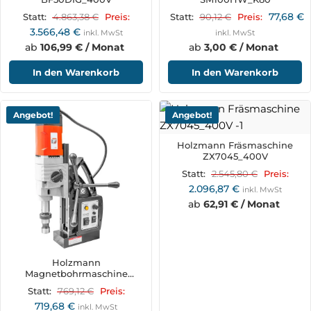
77,68
€
4.863,38
€
90,12
€
Statt:
Preis:
Statt:
Preis:
3.566,48
€
inkl. MwSt
inkl. MwSt
ab
106,99 € / Monat
ab
3,00 € / Monat
In den Warenkorb
In den Warenkorb
Angebot!
Angebot!
Holzmann Fräsmaschine
ZX7045_400V
2.545,80
€
Statt:
Preis:
2.096,87
€
inkl. MwSt
ab
62,91 € / Monat
Holzmann
Magnetbohrmaschine
MBM600LRE_230V
769,12
€
Statt:
Preis:
719,68
€
inkl. MwSt