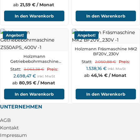
ab
21,59 € / Monat
In den Warenkorb
In den Warenkorb
Angebot!
Angebot!
Holzmann Fräsmaschine MK2
BF20V_230V
Holzmann
Getriebebohrmaschine
2.050,88
€
Statt:
Preis:
ZS50APS_400V
1.538,16
€
3.063,38
€
inkl. MwSt
Statt:
Preis:
ab
46,14 € / Monat
2.698,47
€
inkl. MwSt
ab
80,95 € / Monat
In den Warenkorb
In den Warenkorb
UNTERNEHMEN
AGB
Kontakt
Impressum