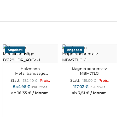
Angebot!
Angebot!
Holzmann
Magnetbohrersatz
Metallbandsäge
MBM7TLG
BS128HDR_400V
Statt:
582,40
€
Preis:
Statt:
119,00
€
Preis:
544,96
€
117,02
€
inkl. MwSt
inkl. MwSt
ab
16,35 € / Monat
ab
3,51 € / Monat