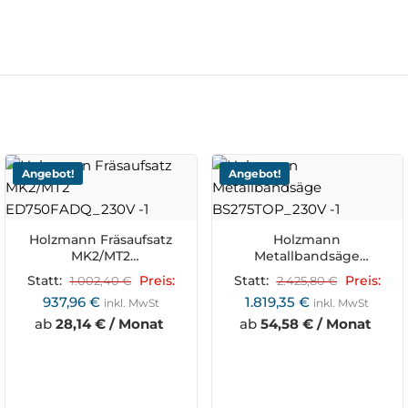
Angebot!
Angebot!
Holzmann Fräsaufsatz
Holzmann
MK2/MT2
Metallbandsäge
ED750FADQ_230V
BS275TOP_230V
Statt:
1.002,40
€
Preis:
Statt:
2.425,80
€
Preis:
937,96
€
1.819,35
€
inkl. MwSt
inkl. MwSt
ab
28,14 € / Monat
ab
54,58 € / Monat