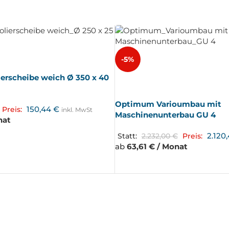
-5%
rscheibe weich Ø 350 x 40
AUSV
ERKA
UFT
Optimum Varioumbau mit
150,44
€
Preis:
inkl. MwSt
Maschinenunterbau GU 4
nat
2.120
Statt:
2.232,00
€
Preis:
ab
63,61 € / Monat