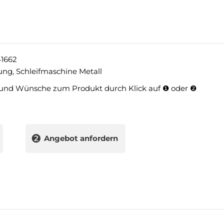
1662
tung
,
Schleifmaschine Metall
und Wünsche zum Produkt durch Klick auf ❶ oder ❷
❷
Angebot anfordern