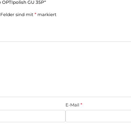
e OPTIpolish GU 35P“
 Felder sind mit
*
markiert
E-Mail
*