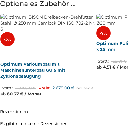
Optionales Zubehör …
-7%
-5%
Optimum Polie
x 25 mm
AUSV
ERKA
UFT
Statt:
162,01
€
Optimum Varioumbau mit
ab
4,51 € / Mo
Maschinenunterbau GU 5 mit
Zyklonabsaugung
2.679,00
€
Statt:
2.820,00
€
Preis:
inkl. MwSt
ab
80,37 € / Monat
Rezensionen
Es gibt noch keine Rezensionen.