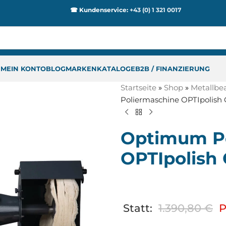
☎ Kundenservice:
+43 (0) 1 321 0017
P
MEIN KONTO
BLOG
MARKEN
KATALOGE
B2B / FINANZIERUNG
Startseite
»
Shop
»
Metallbe
Poliermaschine OPTIpolish
Optimum Po
OPTIpolish
Statt:
1.390,80
€
P