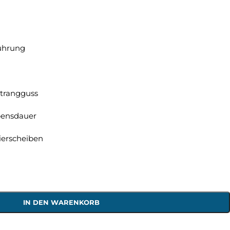
führung
trangguss
bensdauer
lierscheiben
IN DEN WARENKORB