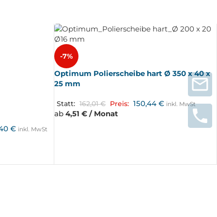
-7%
Optimum Polierscheibe hart Ø 350 x 40 x
25 mm
150,44
€
Statt:
162,01
€
Preis:
inkl. MwSt
ab
4,51 € / Monat
,40
€
inkl. MwSt