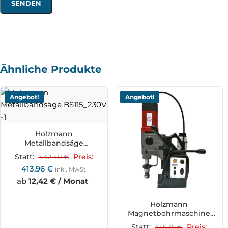
Ähnliche Produkte
Angebot!
Angebot!
Holzmann
Metallbandsäge
BS115_230V
Statt:
442,40
€
Preis:
413,96
€
inkl. MwSt
ab
12,42 € / Monat
Holzmann
Magnetbohrmaschine
MBM450LRE_230V
Statt:
655,38
€
Preis: