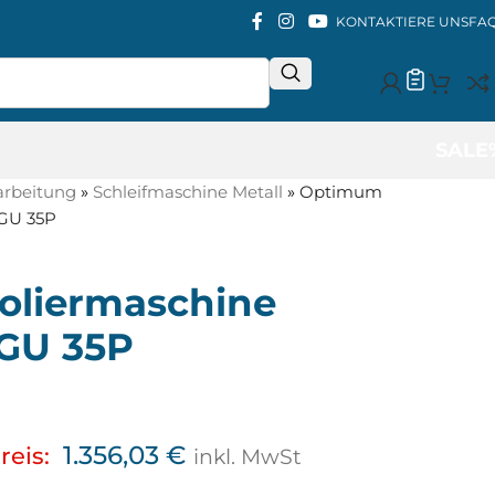
KONTAKTIERE UNS
FA
SALE
arbeitung
»
Schleifmaschine Metall
»
Optimum
 GU 35P
liermaschine
 GU 35P
1.356,03
€
reis:
inkl. MwSt