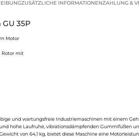
REIBUNG
ZUSÄTZLICHE INFORMATIONEN
ZAHLUNG & 
h GU 35P
em Motor
 Rotor mit
ige und wartungsfreie Industriemaschinen mit einem Ge
r und hohe Laufruhe, vibrationsdämpfenden Gummifüßen und 
t von 64,1 kg, bietet diese Maschine eine Motorleistung