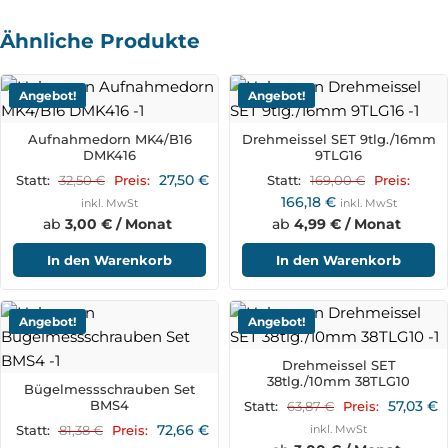
Ähnliche Produkte
Angebot!
Angebot!
Aufnahmedorn MK4/B16
Drehmeissel SET 9tlg./16mm
DMK416
9TLG16
27,50
€
32,50
€
169,00
€
Statt:
Preis:
Statt:
Preis:
166,18
€
inkl. MwSt
inkl. MwSt
ab
3,00 € / Monat
ab
4,99 € / Monat
In den Warenkorb
In den Warenkorb
Angebot!
Angebot!
Drehmeissel SET
38tlg./10mm 38TLG10
Bügelmessschrauben Set
BMS4
57,03
€
63,87
€
Statt:
Preis:
72,66
€
81,38
€
inkl. MwSt
Statt:
Preis: