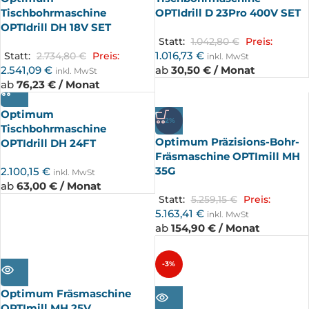
Tischbohrmaschine
OPTIdrill D 23Pro 400V SET
OPTIdrill DH 18V SET
Statt:
1.042,80
€
Preis:
1.016,73
€
Statt:
2.734,80
€
Preis:
inkl. MwSt
2.541,09
€
ab
30,50 € / Monat
inkl. MwSt
ab
76,23 € / Monat
Optimum
-2%
Tischbohrmaschine
Optimum Präzisions-Bohr-
OPTIdrill DH 24FT
Fräsmaschine OPTImill MH
35G
2.100,15
€
inkl. MwSt
ab
63,00 € / Monat
Statt:
5.259,15
€
Preis:
5.163,41
€
inkl. MwSt
ab
154,90 € / Monat
AUSV
-3%
ERKA
UFT
AUSV
Optimum Fräsmaschine
ERKA
UFT
OPTImill MH 25V