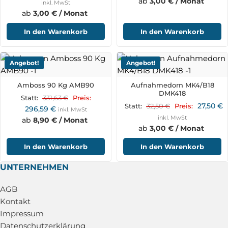
ab
3,00 € / Monat
inkl. MwSt
ab
3,00 € / Monat
In den Warenkorb
In den Warenkorb
Angebot!
Angebot!
Amboss 90 Kg AMB90
Aufnahmedorn MK4/B18
DMK418
331,63
€
Statt:
Preis:
27,50
€
32,50
€
Statt:
Preis:
296,59
€
inkl. MwSt
inkl. MwSt
ab
8,90 € / Monat
ab
3,00 € / Monat
In den Warenkorb
In den Warenkorb
UNTERNEHMEN
AGB
Kontakt
Impressum
Datenschutzerklärung