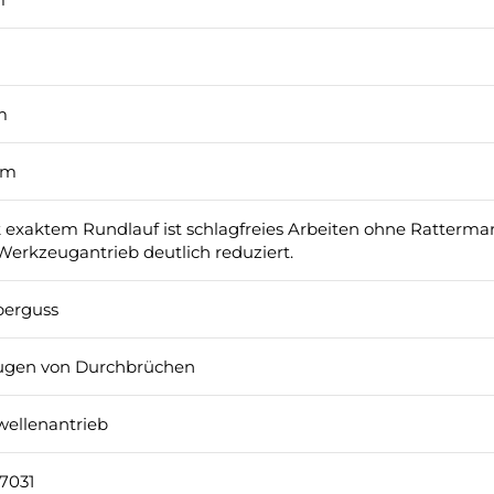
m
mm
 exaktem Rundlauf ist schlagfreies Arbeiten ohne Ratterma
Werkzeugantrieb deutlich reduziert.
erguss
ugen von Durchbrüchen
wellenantrieb
7031