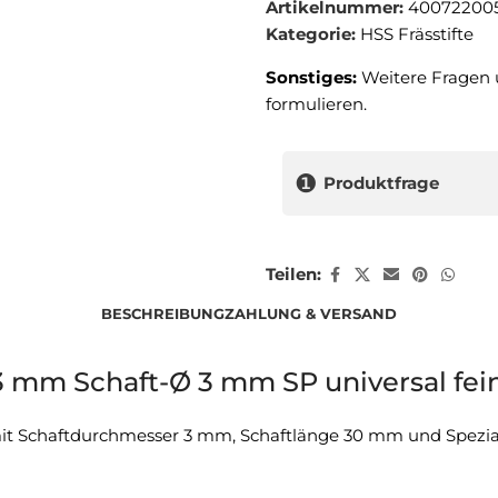
Artikelnummer:
400722005
Kategorie:
HSS Frässtifte
Sonstiges:
Weitere Fragen 
formulieren.
❶
Produktfrage
Teilen:
BESCHREIBUNG
ZAHLUNG & VERSAND
2,3 mm Schaft-Ø 3 mm SP universal fei
e mit Schaftdurchmesser 3 mm, Schaftlänge 30 mm und Spezi