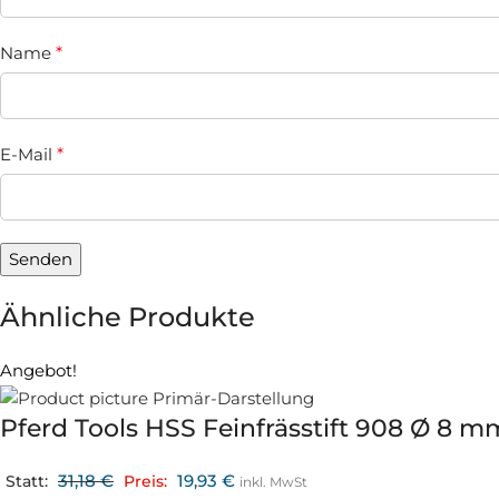
Name
*
E-Mail
*
Ähnliche Produkte
Angebot!
Pferd Tools HSS Feinfrässtift 908 Ø 8 m
31,18
€
19,93
€
Statt:
Preis:
inkl. MwSt