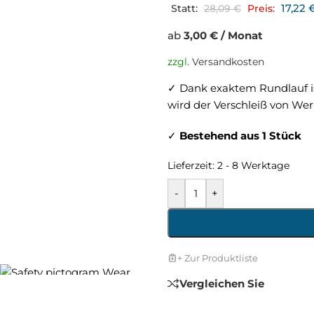
17,22
Statt:
28,09
€
Preis:
ab
3,00 € / Monat
zzgl.
Versandkosten
✓ Dank exaktem Rundlauf is
wird der Verschleiß von We
✓
Bestehend aus 1 Stück
Lieferzeit:
2 - 8 Werktage
-
+
+ Zur Produktliste
Vergleichen Sie