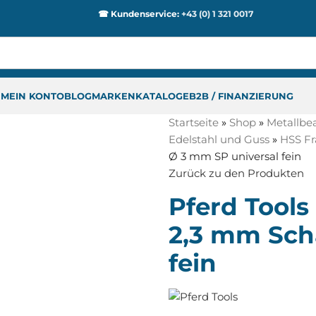
☎ Kundenservice:
+43 (0) 1 321 0017
P
MEIN KONTO
BLOG
MARKEN
KATALOGE
B2B / FINANZIERUNG
Startseite
»
Shop
»
Metallbe
Edelstahl und Guss
»
HSS Frä
Ø 3 mm SP universal fein
Zurück zu den Produkten
Pferd Tools
2,3 mm Sch
fein