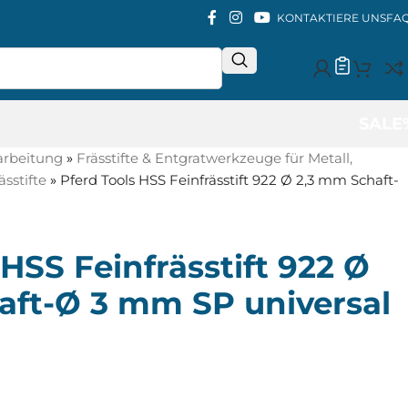
KONTAKTIERE UNS
FA
SALE
arbeitung
»
Frässtifte & Entgratwerkzeuge für Metall,
sstifte
»
Pferd Tools HSS Feinfrässtift 922 Ø 2,3 mm Schaft-
 HSS Feinfrässtift 922 Ø
aft-Ø 3 mm SP universal