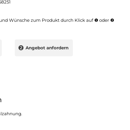
8251
und Wünsche zum Produkt durch Klick auf ❶ oder ❷
❷
Angebot anfordern
n
alzahnung.