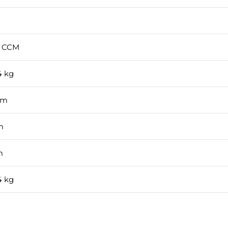
4 CCM
4 kg
mm
m
m
4 kg