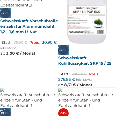
-14%
Schweisskraft Vorschubrolle
einzeln für Aluminumdraht
1,2 – 1,6 mm U-Nut
30,90
€
Statt:
35,90
€
Preis:
inkl. MwSt
-7%
ab
3,00 € / Monat
Schweisskraft
Kühlflüssigkeit SKF 15 / 25 l
Statt:
298,14
€
Preis:
276,85
€
inkl. MwSt
ab
8,31 € / Monat
-14%
-14%