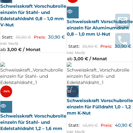
Schweisskraft Vorschubrolle
AUSV
ERKA
einzeln für Stahl- und
UFT
Edelstahldraht 0,8 – 1,0 mm
Schweisskraft Vorschubrolle
V-Nut
einzeln für Aluminumdraht
0,8 – 1,0 mm U-Nut
30,90
€
Statt:
35,90
€
Preis:
inkl. MwSt
30,90
€
Statt:
35,90
€
Preis:
ab
3,00 € / Monat
inkl. MwSt
ab
3,00 € / Monat
-14%
-11%
Schweisskraft Vorschubrolle
AUSV
ERKA
einzeln für Fülldraht 1,0 – 1,2
UFT
mm K-Nut
Schweisskraft Vorschubrolle
einzeln für Stahl- und
40,90
€
Statt:
45,90
€
Preis:
Edelstahldraht 1,2 – 1,6 mm
inkl. MwSt