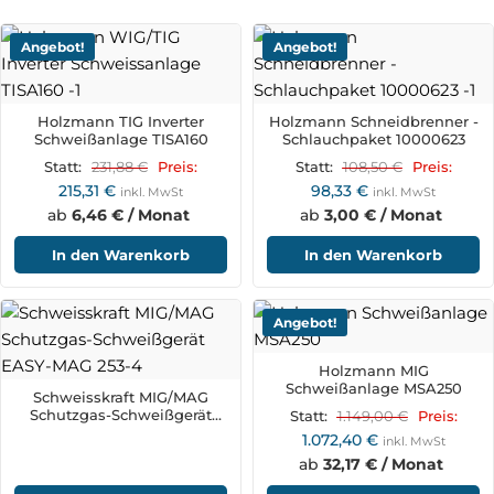
Angebot!
Angebot!
Holzmann TIG Inverter
Holzmann Schneidbrenner -
Schweißanlage TISA160
Schlauchpaket 10000623
231,88
€
108,50
€
Statt:
Preis:
Statt:
Preis:
215,31
€
98,33
€
inkl. MwSt
inkl. MwSt
ab
6,46 € / Monat
ab
3,00 € / Monat
In den Warenkorb
In den Warenkorb
Angebot!
Holzmann MIG
Schweißanlage MSA250
Schweisskraft MIG/MAG
Schutzgas-Schweißgerät
1.149,00
€
Statt:
Preis:
EASY-MAG 253-4
1.072,40
€
inkl. MwSt
ab
32,17 € / Monat