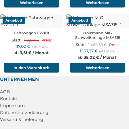
Weiterlesen
Weiterlesen
Angebot!
Angebot!
Fahrwagen FW101
Holzmann MIG
Schweißanlage MSA315
119,00
€
Statt:
Preis:
1.488,38
€
Statt:
Preis:
117,02
€
inkl. MwSt
1.167,37
€
inkl. MwSt
ab
3,51 € / Monat
ab
35,02 € / Monat
In den Warenkorb
Weiterlesen
UNTERNEHMEN
AGB
Kontakt
Impressum
Datenschutzerklärung
Versand & Lieferung