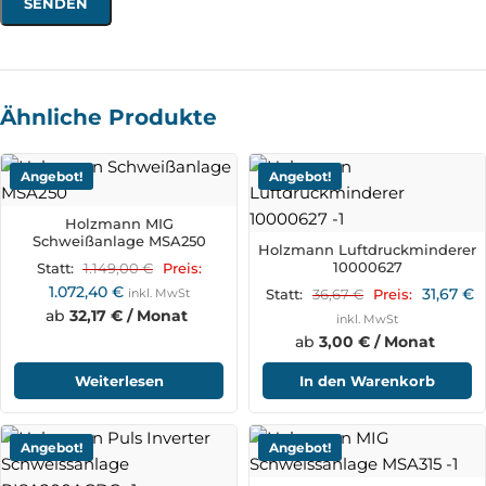
Ähnliche Produkte
Angebot!
Angebot!
Holzmann MIG
Schweißanlage MSA250
Holzmann Luftdruckminderer
10000627
1.149,00
€
Statt:
Preis:
1.072,40
€
31,67
€
inkl. MwSt
36,67
€
Statt:
Preis:
ab
32,17 € / Monat
inkl. MwSt
ab
3,00 € / Monat
Weiterlesen
In den Warenkorb
Angebot!
Angebot!