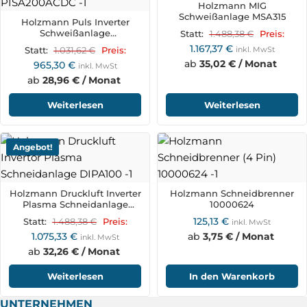
Holzmann MIG
Schweißanlage MSA315
Holzmann Puls Inverter
Schweißanlage
1.488,38
€
Statt:
Preis:
PISA200ACDC
1.167,37
€
1.031,62
€
inkl. MwSt
Statt:
Preis:
ab
35,02 € / Monat
965,30
€
inkl. MwSt
ab
28,96 € / Monat
Weiterlesen
Weiterlesen
Angebot!
Holzmann Druckluft Inverter
Holzmann Schneidbrenner
Plasma Schneidanlage
10000624
DIPA100
125,13
€
1.488,38
€
Statt:
Preis:
inkl. MwSt
1.075,33
€
ab
3,75 € / Monat
inkl. MwSt
ab
32,26 € / Monat
Weiterlesen
In den Warenkorb
UNTERNEHMEN