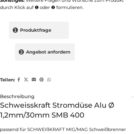
Sonstiges:
Weitere Fragen und Wünsche zum Produkt
durch Klick auf ❶ oder ❷ formulieren.
❶
Produktfrage
❷
Angebot anfordern
Teilen:
Beschreibung
Schweisskraft Stromdüse Alu Ø
1,2mm/30mm SMB 400
passend für SCHWEIßKRAFT MIG/MAG Schweißbrenner