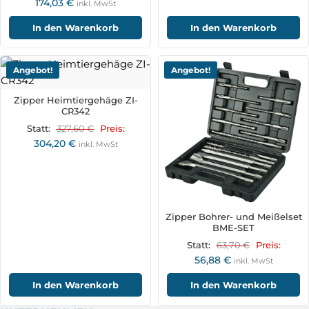
174,03
€
inkl. MwSt
In den Warenkorb
In den Warenkorb
Angebot!
Angebot!
Zipper Heimtiergehäge ZI-
CR342
327,60
€
Statt:
Preis:
304,20
€
inkl. MwSt
Zipper Bohrer- und Meißelset
BME-SET
63,70
€
Statt:
Preis:
56,88
€
inkl. MwSt
In den Warenkorb
In den Warenkorb