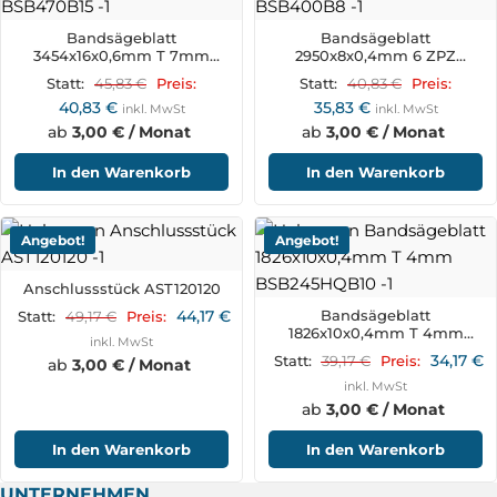
Bandsägeblatt
Bandsägeblatt
3454x16x0,6mm T 7mm
2950x8x0,4mm 6 ZPZ
BSB470B15
BSB400B8
45,83
€
40,83
€
Statt:
Preis:
Statt:
Preis:
40,83
€
35,83
€
inkl. MwSt
inkl. MwSt
ab
3,00 € / Monat
ab
3,00 € / Monat
In den Warenkorb
In den Warenkorb
Angebot!
Angebot!
Anschlussstück AST120120
44,17
€
Bandsägeblatt
49,17
€
Statt:
Preis:
1826x10x0,4mm T 4mm
inkl. MwSt
BSB245HQB10
34,17
€
39,17
€
Statt:
Preis:
ab
3,00 € / Monat
inkl. MwSt
ab
3,00 € / Monat
In den Warenkorb
In den Warenkorb
UNTERNEHMEN