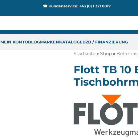
☎ Kundenservice:
+43 (0) 1 321 0017
P
MEIN KONTO
BLOG
MARKEN
KATALOGE
B2B / FINANZIERUNG
Startseite
»
Shop
»
Bohrmas
Flott TB 10 
Tischbohrm