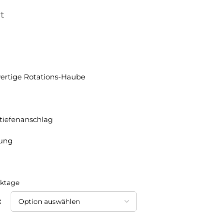
t
wertige Rotations-Haube
rtiefenanschlag
lung
rktage