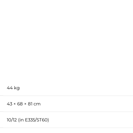
44 kg
43 × 68 × 81 cm
10/12 (in E335/ST60)