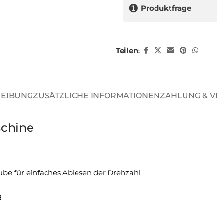
❶
Produktfrage
Teilen:
REIBUNG
ZUSÄTZLICHE INFORMATIONEN
ZAHLUNG & 
schine
ube für einfaches Ablesen der Drehzahl
g