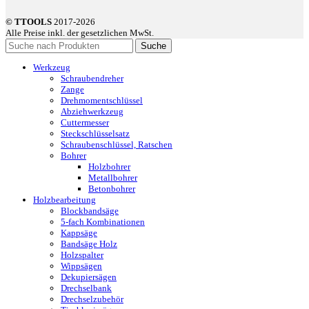
© TTOOLS
2017-2026
Alle Preise inkl. der gesetzlichen MwSt.
Suche
Werkzeug
Schraubendreher
Zange
Drehmomentschlüssel
Abziehwerkzeug
Cuttermesser
Steckschlüsselsatz
Schraubenschlüssel, Ratschen
Bohrer
Holzbohrer
Metallbohrer
Betonbohrer
Holzbearbeitung
Blockbandsäge
5-fach Kombinationen
Kappsäge
Bandsäge Holz
Holzspalter
Wippsägen
Dekupiersägen
Drechselbank
Drechselzubehör