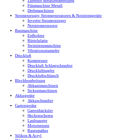
Zubehör Metallbearbeitung
Fräsmaschine Metall
Drehmaschinen
Stromerzeuger, Stromgeneratoren & Notstromgeräte
Inverter Stromerzeuger
Notstromerzeuger
Baumaschine
Erdbohrer
Rüttelplatte
Steintrennmaschine
Vibrationsstampfer
Druckluft
Kompressor
Druckluft Schlagschrauber
Druckluftnagler
Druckluftschlauch
Blechbearbeitung
Abkantmaschinen
Sickenmaschinen
Akkugeräte
Akkuschrauber
Gartengeräte
Gartenhäcksler
Heckenscheren
Laubsauger
Motorsensen
Rasenmäher
Silikon & Acryl