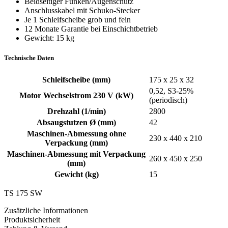
Beidseitiger Funken/Augenschutz
Anschlusskabel mit Schuko-Stecker
Je 1 Schleifscheibe grob und fein
12 Monate Garantie bei Einschichtbetrieb
Gewicht: 15 kg
Technische Daten
Schleifscheibe (mm)
175 x 25 x 32
0,52, S3-25%
Motor Wechselstrom 230 V (kW)
(periodisch)
Drehzahl (1/min)
2800
Absaugstutzen Ø (mm)
42
Maschinen-Abmessung ohne
230 x 440 x 210
Verpackung (mm)
Maschinen-Abmessung mit Verpackung
260 x 450 x 250
(mm)
Gewicht (kg)
15
TS 175 SW
Zusätzliche Informationen
Produktsicherheit