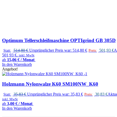
Optimum Tellerschleifmaschine OPTIgrind GB 305D
514,80
€
Ursprünglicher Preis war: 514,80 €
501,93
€
Ak
Statt:
Preis:
501,93 €.
inkl. MwSt
ab
15,06 € / Monat
In den Warenkorb
Angebot!
Holzmann Nylonwalze K60 SM100NW_K60
35,83
€
Ursprünglicher Preis war: 35,83 €
30,83
€
Aktuel
Statt:
Preis:
inkl. MwSt
ab
3,00 € / Monat
In den Warenkorb