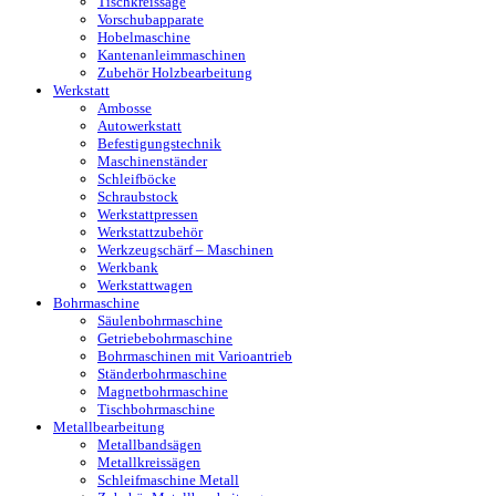
Tischkreissäge
Vorschubapparate
Hobelmaschine
Kantenanleimmaschinen
Zubehör Holzbearbeitung
Werkstatt
Ambosse
Autowerkstatt
Befestigungstechnik
Maschinenständer
Schleifböcke
Schraubstock
Werkstattpressen
Werkstattzubehör
Werkzeugschärf – Maschinen
Werkbank
Werkstattwagen
Bohrmaschine
Säulenbohrmaschine
Getriebebohrmaschine
Bohrmaschinen mit Varioantrieb
Ständerbohrmaschine
Magnetbohrmaschine
Tischbohrmaschine
Metallbearbeitung
Metallbandsägen
Metallkreissägen
Schleifmaschine Metall