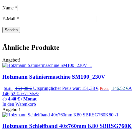
Name
*
E-Mail
*
Ähnliche Produkte
Angebot!
Holzmann Satiniermaschine SM100_230V
151,38
€
Ursprünglicher Preis war: 151,38 €
146,52
€
Ak
Statt:
Preis:
146,52 €.
inkl. MwSt
ab
4,40 € / Monat
In den Warenkorb
Angebot!
Holzmann Schleifband 40x760mm K80 SBRSG760K