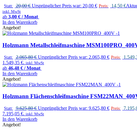
20,00
€
Ursprünglicher Preis war: 20,00 €
14,50
€
Aktuel
Statt:
Preis:
inkl. MwSt
ab
3,00 € / Monat
In den Warenkorb
Angebot!
Holzmann Metallschleifmaschine MSM100PRO_400
2.065,80
€
Ursprünglicher Preis war: 2.065,80 €
1.549
Statt:
Preis:
1.549,35 €.
inkl. MwSt
ab
46,48 € / Monat
In den Warenkorb
Angebot!
Holzmann Flächenschleifmaschine FSM22MAN_400
9.625,80
€
Ursprünglicher Preis war: 9.625,80 €
7.195
Statt:
Preis:
7.195,05 €.
inkl. MwSt
In den Warenkorb
Angebot!