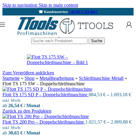
Skip to navigation
Skip to main content
☎ Kundenservice:
+43 (0) 1 321 0017
Suche
Zum Vergrößern anklicken
Startseite
»
Shop
»
Metallbearbeitung
»
Schleifmaschine Metall
»
Flott TS 175 SW – Doppelschleifmaschine
Flott TS 175 SD P – Doppelschleifmaschine
884,53
€
–
1.693,18
€
inkl. MwSt
ab
26,54 € / Monat
Zurück zu den Produkten
Flott TS 200 Pro – Doppelschleifmaschine
1.021,57
€
–
2.809,88
€
inkl. MwSt
ab
30,65 € / Monat