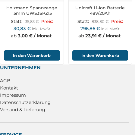
Holzmann Spannzange
Unicraft Li-Ion Batterie
15mm UWS3SPZ15
48V/20Ah
Statt:
35,83
€
Preis:
Statt:
838,80
€
Preis:
30,83
€
796,86
€
inkl. MwSt
inkl. MwSt
ab
3,00 € / Monat
ab
23,91 € / Monat
In den Warenkorb
In den Warenkorb
UNTERNEHMEN
AGB
Kontakt
Impressum
Datenschutzerklärung
Versand & Lieferung
SERVICE