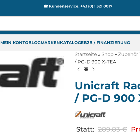
☎ Kundenservice:
+43 (0) 1 321 0017
P
MEIN KONTO
BLOG
MARKEN
KATALOGE
B2B / FINANZIERUNG
Startseite
»
Shop
»
Zubehör 
/ PG-D 900 X-TEA
Unicraft Ra
/ PG-D 900
Statt:
289,83
€
Pr