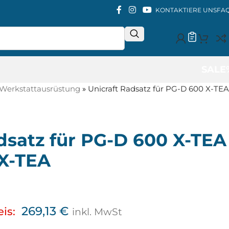
KONTAKTIERE UNS
FA
SALE
Werkstattausrüstung
»
Unicraft Radsatz für PG-D 600 X-TEA
dsatz für PG-D 600 X-TEA
 X-TEA
269,13
€
eis:
inkl. MwSt