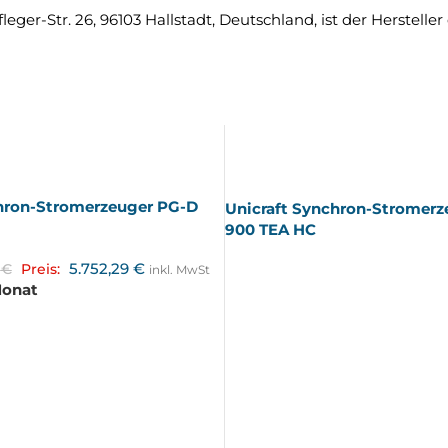
er-Str. 26, 96103 Hallstadt, Deutschland, ist der Hersteller
AUSV
ERKA
UFT
chron-Stromerzeuger PG-D
Unicraft Synchron-Stromerz
900 TEA HC
5.752,29
€
0
€
Preis:
inkl. MwSt
Monat