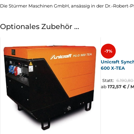
Die Stürmer Maschinen GmbH, ansässig in der Dr.-Robert-Pfleg
Optionales Zubehör …
-7%
Unicraft Syn
600 X-TEA
Statt:
6.190,8
ab
172,57 € / 