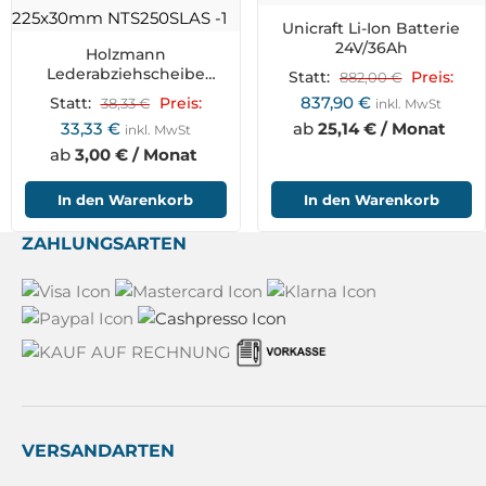
Unicraft Li-Ion Batterie
24V/36Ah
Holzmann
Lederabziehscheibe
Statt:
882,00
€
Preis:
225x30mm NTS250SLAS
837,90
€
Statt:
38,33
€
Preis:
inkl. MwSt
33,33
€
ab
25,14 € / Monat
inkl. MwSt
ab
3,00 € / Monat
In den Warenkorb
In den Warenkorb
ZAHLUNGSARTEN
VERSANDARTEN