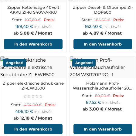
Zipper Kettensäge 40Volt
Zipper Diesel- & Ölpumpe ZI-
AKKU ZI-KTS40V-AKKU
DOP600
193,60
€
185,60
€
Statt:
Preis:
Statt:
Preis:
169,40
€
162,40
€
inkl. MwSt
inkl. MwSt
ab
5,08 € / Monat
ab
4,87 € / Monat
In den Warenkorb
In den Warenkorb
Angebot!
Angebot!
Zipper elektrische Schubkarre
Holzmann Profi-
ZI-EWB500
Wasserschlauchaufroller 20M
WSR20PRO
89,00
€
Statt:
Preis:
87,52
€
inkl. MwSt
434,00
€
Statt:
Preis:
ab
3,00 € / Monat
406,10
€
inkl. MwSt
ab
12,18 € / Monat
In den Warenkorb
In den Warenkorb