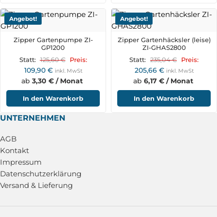
Angebot!
Angebot!
Zipper Gartenpumpe ZI-
Zipper Gartenhäcksler (leise)
GP1200
ZI-GHAS2800
125,60
€
235,04
€
Statt:
Preis:
Statt:
Preis:
109,90
€
205,66
€
inkl. MwSt
inkl. MwSt
ab
3,30 € / Monat
ab
6,17 € / Monat
In den Warenkorb
In den Warenkorb
UNTERNEHMEN
AGB
Kontakt
Impressum
Datenschutzerklärung
Versand & Lieferung