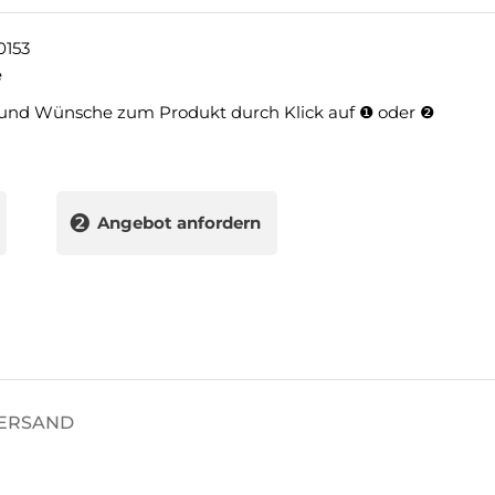
0153
e
und Wünsche zum Produkt durch Klick auf ❶ oder ❷
❷
Angebot anfordern
VERSAND