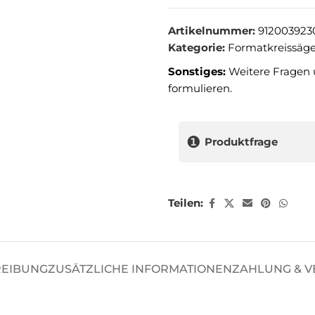
Artikelnummer:
912003923
Kategorie:
Formatkreissäg
Sonstiges:
Weitere Fragen 
formulieren.
❶
Produktfrage
Teilen:
REIBUNG
ZUSÄTZLICHE INFORMATIONEN
ZAHLUNG & 