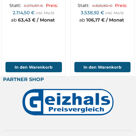
Formattisch
inkl. Formattisch
Statt:
2.275,87
€
Preis:
Statt:
4.825,80
€
Preis:
TS250F1600_230V
KF315VF2000_400V
2.114,50
€
3.538,92
€
inkl. MwSt
inkl. MwSt
ab
63,43 € / Monat
ab
106,17 € / Monat
In den Warenkorb
In den Warenkorb
PARTNER SHOP