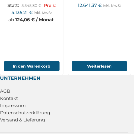
inkl. Formattisch
12.641,37
€
Statt:
5.545,80
€
Preis:
inkl. MwSt
KF315VF2600_400V
4.135,21
€
inkl. MwSt
ab
124,06 € / Monat
In den Warenkorb
Weiterlesen
UNTERNEHMEN
AGB
Kontakt
Impressum
Datenschutzerklärung
Versand & Lieferung