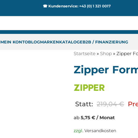
☎ Kundenservice:
+43 (0) 1 321 0017
P
MEIN KONTO
BLOG
MARKEN
KATALOGE
B2B / FINANZIERUNG
Startseite
»
Shop
»
Zipper F
Zipper For
Statt:
219,04
€
Pre
ab
5,75 € / Monat
zzgl.
Versandkosten