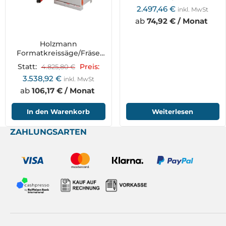
TS315VF2000_230V
2.497,46
€
inkl. MwSt
ab
74,92 € / Monat
Holzmann
Formatkreissäge/Fräse
inkl. Formattisch
Statt:
4.825,80
€
Preis:
KF315VF2000_230V
3.538,92
€
inkl. MwSt
ab
106,17 € / Monat
In den Warenkorb
Weiterlesen
ZAHLUNGSARTEN