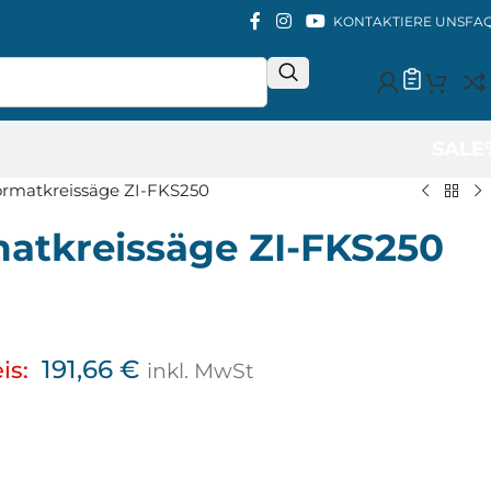
KONTAKTIERE UNS
FA
SALE
ormatkreissäge ZI-FKS250
matkreissäge ZI-FKS250
191,66
€
is:
inkl. MwSt