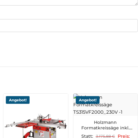
Angebot!
Angebot!
Holzmann
Formatkreissäge inkl.
Formattisch
Statt:
3.175,88
€
Preis: