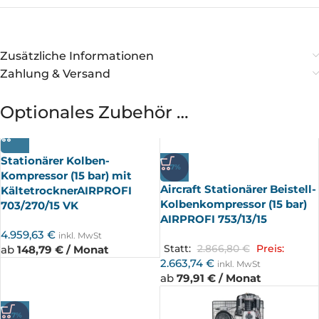
Zusätzliche Informationen
Zahlung & Versand
Optionales Zubehör …
Stationärer Kolben-
-7%
Kompressor (15 bar) mit
Aircraft Stationärer Beistell-
KältetrocknerAIRPROFI
Kolbenkompressor (15 bar)
703/270/15 VK
AIRPROFI 753/13/15
4.959,63
€
inkl. MwSt
ab
148,79 € / Monat
Statt:
2.866,80
€
Preis:
2.663,74
€
inkl. MwSt
ab
79,91 € / Monat
-7%