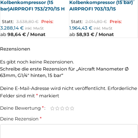
Kolbenkompressor (15
Kolbenkompressor (15 bar)
bar)AIRPROFI 753/270/15 H
AIRPROFI 703/13/15
Statt:
3.538,80
€
Preis:
Statt:
2.014,80
€
Preis:
3.288,14
€
1.964,43
€
inkl. MwSt
inkl. MwSt
ab
98,64 € / Monat
ab
58,93 € / Monat
Rezensionen
Es gibt noch keine Rezensionen.
Schreibe die erste Rezension für „Aircraft Manometer Ø
63mm, G1/4″ hinten, 15 bar“
Deine E-Mail-Adresse wird nicht veröffentlicht.
Erforderliche
Felder sind mit
*
markiert
Deine Bewertung
*
Deine Rezension
*