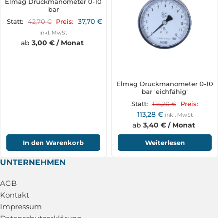
Elmag Druckmanometer 0-10
bar
37,70
€
42,70
€
Statt:
Preis:
inkl. MwSt
ab
3,00 € / Monat
Elmag Druckmanometer 0-10
bar 'eichfähig'
115,20
€
Statt:
Preis:
113,28
€
inkl. MwSt
ab
3,40 € / Monat
In den Warenkorb
Weiterlesen
UNTERNEHMEN
AGB
Kontakt
Impressum