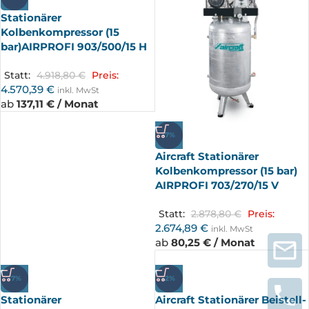
Stationärer
Kolbenkompressor (15
bar)AIRPROFI 903/500/15 H
Statt:
4.918,80
€
Preis:
4.570,39
€
inkl. MwSt
ab
137,11 € / Monat
-7%
Aircraft Stationärer
Kolbenkompressor (15 bar)
AIRPROFI 703/270/15 V
Statt:
2.878,80
€
Preis:
2.674,89
€
inkl. MwSt
ab
80,25 € / Monat
-7%
-2%
Stationärer
Aircraft Stationärer Beistell-