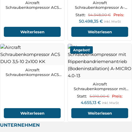
Aircraft
Aircraft
Schraubenkompressor ACS
Schraubenkompressor A-
3,5-10-90 V
PLUS 75-10 VS
54.348,00
€
Statt:
Preis:
50.498,35
€
inkl. MwSt
Weiterlesen
Weiterlesen
Angebot!
Aircraft
Schraubenkompressor ACS
DUO 3,5-10 2x100 KK
Aircraft
Schraubenkompressor mit
Rippenbandriemenantrieb
5.010,00
€
Statt:
Preis:
(Bodeninstallation) A-MICRO
4.655,13
€
4.0-13
inkl. MwSt
Weiterlesen
Weiterlesen
UNTERNEHMEN