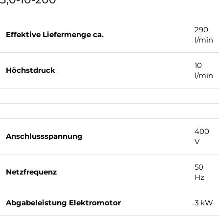
290
Effektive Liefermenge ca.
l/min
10
Höchstdruck
l/min
400
Anschlussspannung
V
50
Netzfrequenz
Hz
Abgabeleistung Elektromotor
3 kW