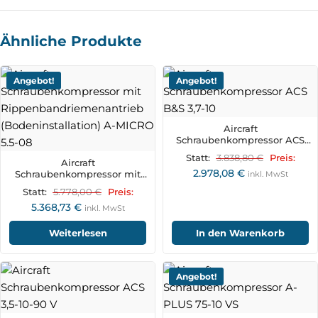
Ähnliche Produkte
Angebot!
Angebot!
Aircraft
Schraubenkompressor ACS
B&S 3,7-10
3.838,80
€
Statt:
Preis:
Aircraft
2.978,08
€
Schraubenkompressor mit
inkl. MwSt
Rippenbandriemenantrieb
5.778,00
€
Statt:
Preis:
(Bodeninstallation) A-MICRO
5.368,73
€
5.5-08
inkl. MwSt
Weiterlesen
In den Warenkorb
Angebot!