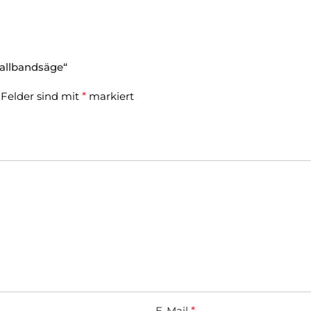
tallbandsäge“
 Felder sind mit
*
markiert
E-Mail
*