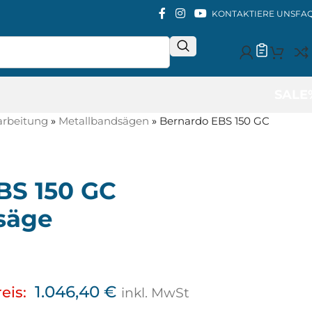
KONTAKTIERE UNS
FA
SALE
arbeitung
»
Metallbandsägen
»
Bernardo EBS 150 GC
BS 150 GC
säge
1.046,40
€
eis:
inkl. MwSt