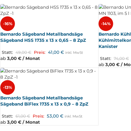
-16%
-14%
Bernardo Sägeband Metallbandsäge
Bernardo Kühl
Sägeband HSS 1735 x 13 x 0,65 – 8 ZpZ
Kühlmittelkonz
Kanister
41,00
€
Statt:
49,00
€
Preis:
inkl. MwSt
ab
3,00 € / Monat
Statt:
74,00
€
ab
3,00 € / M
-13%
Bernardo Sägeband Metallbandsäge
Sägeband BiFlex 1735 x 13 x 0,9 – 8 ZpZ
53,00
€
Statt:
61,00
€
Preis:
inkl. MwSt
ab
3,00 € / Monat