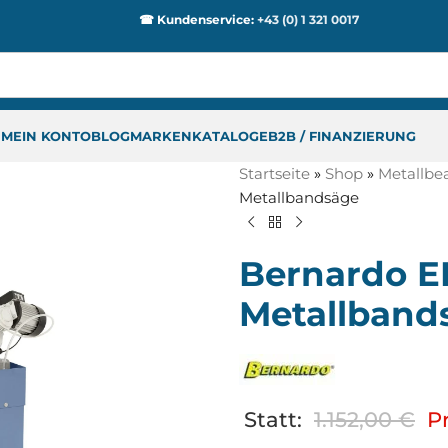
☎ Kundenservice:
+43 (0) 1 321 0017
P
MEIN KONTO
BLOG
MARKEN
KATALOGE
B2B / FINANZIERUNG
Startseite
»
Shop
»
Metallbe
Metallbandsäge
Bernardo E
Metallband
Statt:
1.152,00
€
Pr