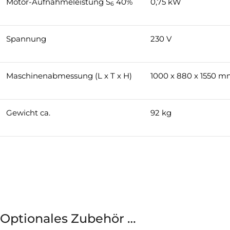
Motor-Aufnahmeleistung S
40%
0,75 kW
6
Spannung
230 V
Maschinenabmessung (L x T x H)
1000 x 880 x 1550 
Gewicht ca.
92 kg
Optionales Zubehör …