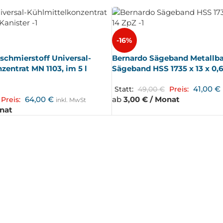
-16%
schmierstoff Universal-
Bernardo Sägeband Metallb
entrat MN 1103, im 5 l
Sägeband HSS 1735 x 13 x 0,6
41,00
€
Statt:
49,00
€
Preis:
64,00
€
ab
3,00 € / Monat
Preis:
inkl. MwSt
onat