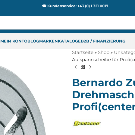
☎ Kundenservice:
+43 (0) 1 321 0017
P
MEIN KONTO
BLOG
MARKEN
KATALOGE
B2B / FINANZIERUNG
Startseite
»
Shop
»
Unkategor
Aufspannscheibe für Profi(
Bernardo Z
Drehmaschi
Profi(cente