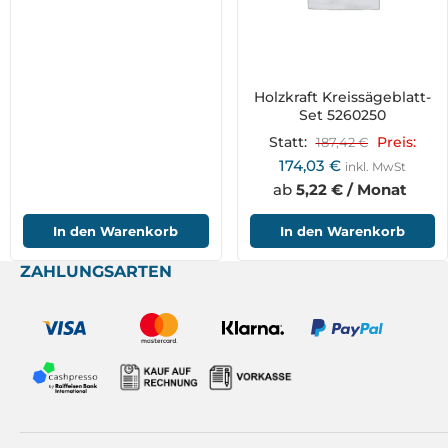
Holzkraft Kreissägeblatt-
Set 5260250
Statt:
187,42
€
Preis:
174,03
€
inkl. MwSt
ab
5,22 € / Monat
In den Warenkorb
In den Warenkorb
ZAHLUNGSARTEN