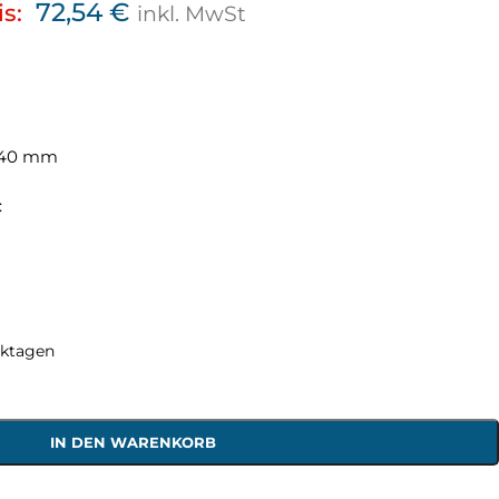
72,54
€
is:
inkl. MwSt
240 mm
:
rktagen
IN DEN WARENKORB