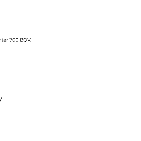
nter 700 BQV.
V