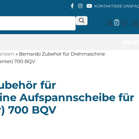
KONTAKTIERE UNS
FA
SALE
isiert
»
Bernardo Zubehör für Drehmaschine
center) 700 BQV
ubehör für
ne Aufspannscheibe für
r) 700 BQV