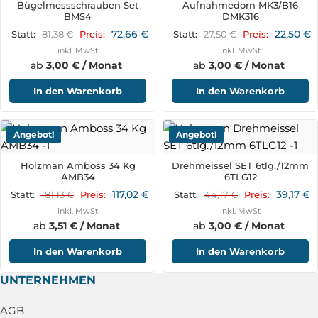
Bügelmessschrauben Set
Aufnahmedorn MK3/B16
BMS4
DMK316
72,66
€
22,50
€
81,38
€
27,50
€
Statt:
Preis:
Statt:
Preis:
inkl. MwSt
inkl. MwSt
ab
3,00 € / Monat
ab
3,00 € / Monat
In den Warenkorb
In den Warenkorb
Angebot!
Angebot!
Holzman Amboss 34 Kg
Drehmeissel SET 6tlg./12mm
AMB34
6TLG12
117,02
€
39,17
€
181,13
€
44,17
€
Statt:
Preis:
Statt:
Preis:
inkl. MwSt
inkl. MwSt
ab
3,51 € / Monat
ab
3,00 € / Monat
In den Warenkorb
In den Warenkorb
UNTERNEHMEN
AGB