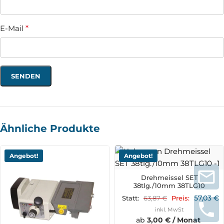
E-Mail
*
Ähnliche Produkte
Angebot!
Angebot!
Drehmeissel SET
38tlg./10mm 38TLG10
57,03
€
63,87
€
Statt:
Preis:
inkl. MwSt
ab
3,00 € / Monat