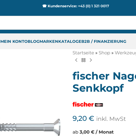
☎ Kundenservice:
+43 (0) 1 321 0017
P
MEIN KONTO
BLOG
MARKEN
KATALOGE
B2B / FINANZIERUNG
Startseite
»
Shop
»
Werkzeu
fischer Nag
Senkkopf
9,20
€
inkl. MwSt
ab
3,00 € / Monat