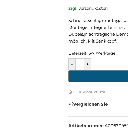
zzgl.
Versandkosten
Schnelle Schlagmontage spar
Montage: Integrierte Einsch
Dübels.|Nachträgliche Dem
möglich.|Mit Senkkopf.
Lieferzeit:
3-7 Werktage
-
+
+ Zur Produktliste
Vergleichen Sie
Artikelnummer:
40062095