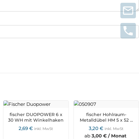
fischer DUOPOWER 6 x
fischer Hohlraum-
30 WH mit Winkelhaken
Metalldübel HM 5 x 52 S
mit metrischer Schraube
2,69
€
3,20
€
inkl. MwSt
inkl. MwSt
ab
3,00 € / Monat