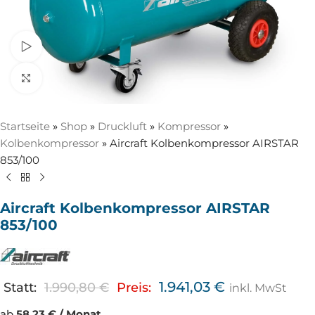
Video ansehen
Zum Vergrößern anklicken
Startseite
»
Shop
»
Druckluft
»
Kompressor
»
Kolbenkompressor
»
Aircraft Kolbenkompressor AIRSTAR
853/100
Aircraft Kolbenkompressor AIRSTAR
853/100
1.941,03
€
Statt:
1.990,80
€
Preis:
inkl. MwSt
ab
58,23 € / Monat