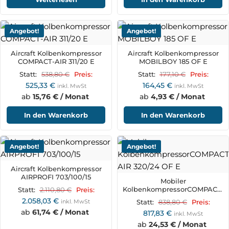
Angebot!
Angebot!
Aircraft Kolbenkompressor
Aircraft Kolbenkompressor
COMPACT-AIR 311/20 E
MOBILBOY 185 OF E
538,80
€
177,10
€
Statt:
Preis:
Statt:
Preis:
525,33
€
164,45
€
inkl. MwSt
inkl. MwSt
ab
15,76 € / Monat
ab
4,93 € / Monat
In den Warenkorb
In den Warenkorb
Angebot!
Angebot!
Aircraft Kolbenkompressor
AIRPROFI 703/100/15
Mobiler
KolbenkompressorCOMPACT-
2.110,80
€
Statt:
Preis:
AIR 320/24 OF E
2.058,03
€
inkl. MwSt
838,80
€
Statt:
Preis:
ab
61,74 € / Monat
817,83
€
inkl. MwSt
ab
24,53 € / Monat