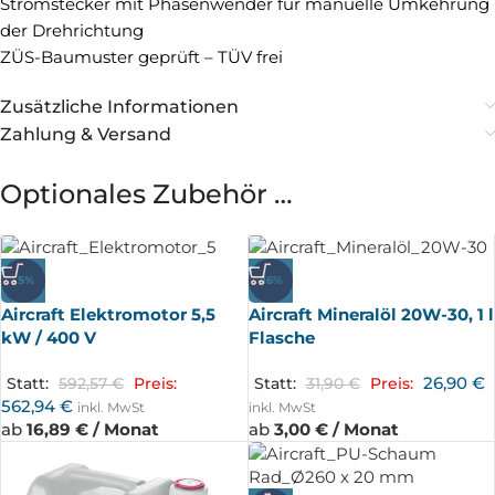
Stromstecker mit Phasenwender für manuelle Umkehrung
der Drehrichtung
ZÜS-Baumuster geprüft – TÜV frei
Zusätzliche Informationen
Zahlung & Versand
Optionales Zubehör …
-5%
-16%
Aircraft Elektromotor 5,5
Aircraft Mineralöl 20W-30, 1 l
kW / 400 V
Flasche
26,90
€
Statt:
592,57
€
Preis:
Statt:
31,90
€
Preis:
562,94
€
inkl. MwSt
inkl. MwSt
ab
16,89 € / Monat
ab
3,00 € / Monat