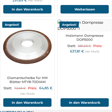
291,69
€
inkl. MwSt
In den Warenkorb
Weiterlesen
Angebot!
Angebot!
Holzmann Dornpresse
DOP5000
681,63
€
Statt:
Preis:
637,81
€
inkl. MwSt
Diamantscheibe für HM
Blätter MTY8-70DIAM
64,85
€
72,63
€
Statt:
Preis:
inkl. MwSt
In den Warenkorb
In den Warenkorb