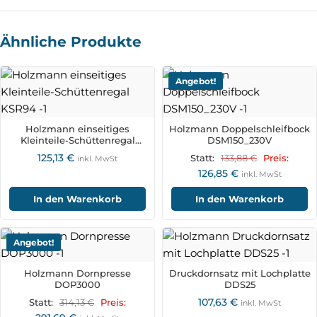
Ähnliche Produkte
Angebot!
Holzmann einseitiges
Holzmann Doppelschleifbock
Kleinteile-Schüttenregal
DSM150_230V
KSR94
125,13
€
133,88
€
Statt:
Preis:
inkl. MwSt
126,85
€
inkl. MwSt
In den Warenkorb
In den Warenkorb
Angebot!
Holzmann Dornpresse
Druckdornsatz mit Lochplatte
DOP3000
DDS25
107,63
€
314,13
€
Statt:
Preis:
inkl. MwSt