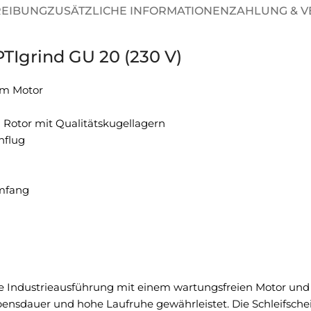
REIBUNG
ZUSÄTZLICHE INFORMATIONEN
ZAHLUNG & 
Igrind GU 20 (230 V)
em Motor
Rotor mit Qualitätskugellagern
nflug
umfang
 Industrieausführung mit einem wartungsfreien Motor und
bensdauer und hohe Laufruhe gewährleistet. Die Schleifsch