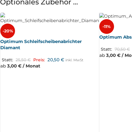
Optionales Zubehör …
-11%
-20%
Optimum Absau
Optimum Schleifscheibenabrichter
Diamant
Statt:
70,50
€
ab
3,00 € / M
20,50
€
Statt:
25,50
€
Preis:
inkl. MwSt
ab
3,00 € / Monat