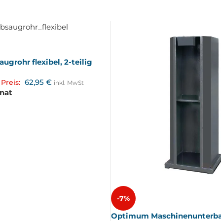
grohr flexibel, 2-teilig
62,95
€
Preis:
inkl. MwSt
onat
-7%
Optimum Maschinenunterba