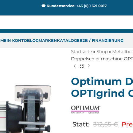
☎ Kundenservice:
+43 (0) 1 321 0017
P
MEIN KONTO
BLOG
MARKEN
KATALOGE
B2B / FINANZIERUNG
Startseite
»
Shop
»
Metallbe
Doppelschleifmaschine OPTI
Optimum Do
OPTIgrind G
Statt:
312,55
€
Pre