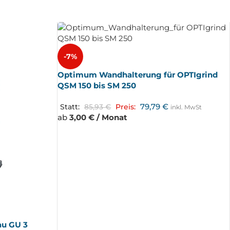
-7%
Optimum Wandhalterung für OPTIgrind
QSM 150 bis SM 250
79,79
€
Statt:
85,93
€
Preis:
inkl. MwSt
ab
3,00 € / Monat
u GU 3