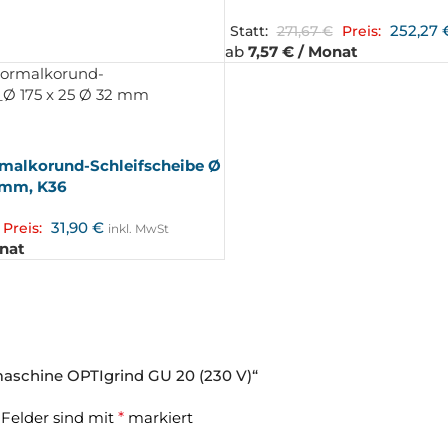
252,27
Statt:
271,67
€
Preis:
ab
7,57 € / Monat
alkorund-Schleifscheibe Ø
 mm, K36
31,90
€
Preis:
inkl. MwSt
onat
maschine OPTIgrind GU 20 (230 V)“
 Felder sind mit
*
markiert