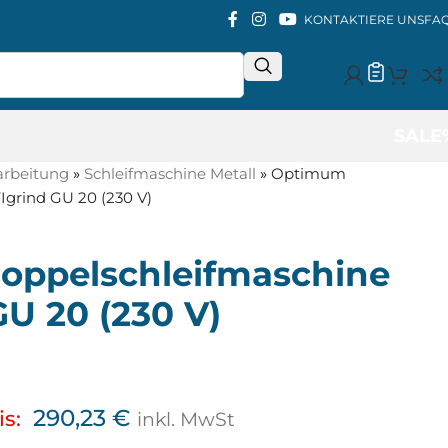
KONTAKTIERE UNS
FA
SALE
arbeitung
»
Schleifmaschine Metall
»
Optimum
grind GU 20 (230 V)
ppelschleifmaschine
U 20 (230 V)
290,23
€
is:
inkl. MwSt