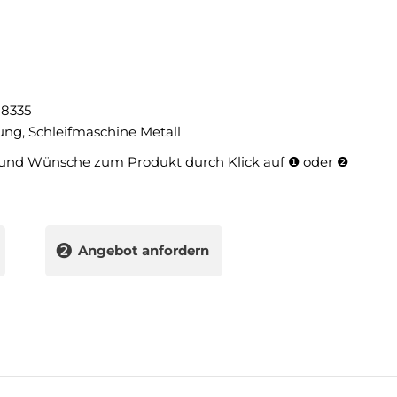
8335
tung
,
Schleifmaschine Metall
und Wünsche zum Produkt durch Klick auf ❶ oder ❷
❷
Angebot anfordern